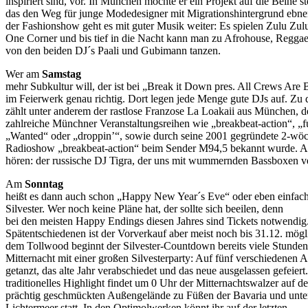
inspiriert sind, vor. In München möchte er ein Projekt auf die Beine st
das den Weg für junge Modedesigner mit Migrationshintergrund ebne
der Fashionshow geht es mit guter Musik weiter: Es spielen Zulu Zulu
One Corner und bis tief in die Nacht kann man zu Afrohouse, Regg
von den beiden DJ´s Paali und Gubimann tanzen.
Wer am
Samstag
mehr Subkultur will, der ist bei „Break it Down pres. All Crews Are 
im Feierwerk genau richtig. Dort legen jede Menge gute DJs auf. Zu
zählt unter anderem der rastlose Franzose La Loakaii aus München, d
zahlreiche Münchner Veranstaltungsreihen wie „breakbeat-action“, „
„Wanted“ oder „droppin’“, sowie durch seine 2001 gegründete 2-wöc
Radioshow „breakbeat-action“ beim Sender M94,5 bekannt wurde. 
hören: der russische DJ Tigra, der uns mit wummernden Bassboxen v
Am
Sonntag
heißt es dann auch schon „Happy New Year´s Eve“ oder eben einfach
Silvester. Wer noch keine Pläne hat, der sollte sich beeilen, denn
bei den meisten Happy Endings diesen Jahres sind Tickets notwendig.
Spätentschiedenen ist der Vorverkauf aber meist noch bis 31.12. mögl
dem Tollwood beginnt der Silvester-Countdown bereits viele Stunden
Mitternacht mit einer großen Silvesterparty: Auf fünf verschiedenen 
getanzt, das alte Jahr verabschiedet und das neue ausgelassen gefeiert
traditionelles Highlight findet um 0 Uhr der Mitternachtswalzer auf d
prächtig geschmückten Außengelände zu Füßen der Bavaria und unt
Lichtermeer statt. In den Optimolwerken könnt ihr auf der letzten