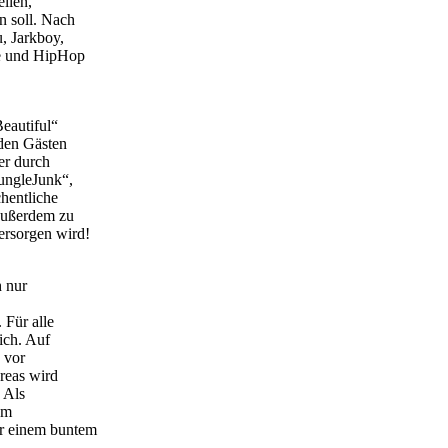
ellen,
n soll. Nach
, Jarkboy,
ae und HipHop
Beautiful“
 den Gästen
er durch
fungleJunk“,
hentliche
Außerdem zu
ersorgen wird!
 nur
 Für alle
ich. Auf
 vor
Areas wird
. Als
em
er einem buntem