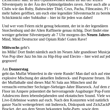
Silvesterparty in der Ära des Optimolgeländes raven. Aber auch alle 
Clubs wie das Ruby, Bahnwärter Thiel, Crux, Pacha, Filmcasino, P1 
mehr haben geöffnet, um euch eine legendäre Silvesternacht zu bereit
Schickimicki oder Subkultur – hier ist für jeden was dabei!
Und wer vom Feiern nicht genug bekommt, der ist in der legendären
Storchenburg und der Alten Raffinerie genau richtig. Dort findet eine
weniger geheime Silvesterparty ab 7 Uhr morgens des
Neuen Jahres
Mind, Mind Destructor und Opium Ride! Guten Rave!
Mittwochs
geht’s
ins Milla! Dort findet nämlich auch im Neuen Jahr grandioser Musicja
Von Pop über Jazz bis hin zu Hip-Hop und Electro – hier wird auf jed
gegroovt!
Am
Donnerstag
geht das Muffat Winterfest in die vierte Runde! Man darf sich auf ein
explosive Mischung der aktuellen Indierock- und Popszene freuen. He
der Muffathalle sind dieses Mal Ni Sala aus München und ihr
verraucht-verruchter Sechziger-Siebziger-Jahre Bluesrock. Auf dem 
Floor im Ampere präsentiert die hervorragende Augsburger Pop-Form
Adulescens ihren lebensbejahenden und ekstatischen Sound. Viele we
Live-Erlebnisse warten auf euch. Nach den Konzerten wird natürlich 
ganze Nacht weitergefeiert: mit Indierock, Diskopunk und ZickZac
Bracket, der aus dem Strom bekannten Indie-Party, sowie dem