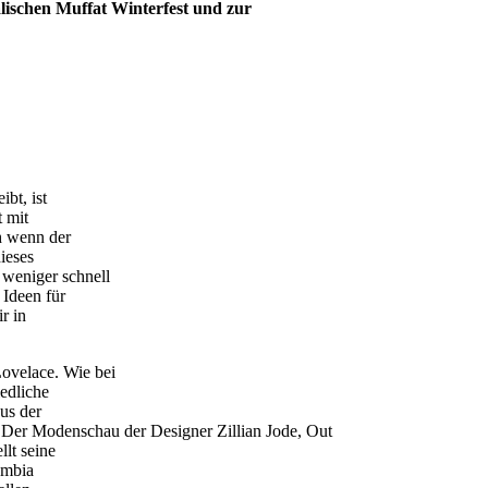
lischen Muffat Winterfest und zur
ibt, ist
t mit
h wenn der
dieses
weniger schnell
 Ideen für
r in
ovelace. Wie bei
iedliche
us der
 Der Modenschau der Designer Zillian Jode, Out
lt seine
ambia