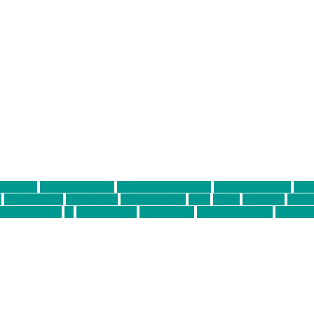
ter thiel
Band der Woche
Bei Krause zu Hause
Beziehungsweise
ein 
d
Louis Seibert
Max Fluder
mein münchen
milla
musik
München
Münch
usanne krause
sz
sz junge leute
szjungeleute
theresa parstorfer
Von Frei