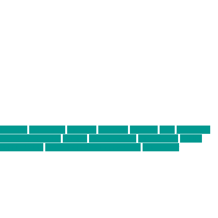
abend mit
farbenladen
feierwerk
fotografie
Hip-Hop
indie
junge leute
ens junge Kreative
neuland
ornella cosenza
Partnerschaft
Philipp
tag bis Freitag
von freitag bis freitag münchen
Zeichen der