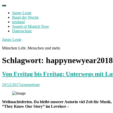
Skip
to
Junge Leute
content
Band der Woche
neuland
Sound of Munich Now
Datenschutz
Facebook
Twitter
Instagram
Junge Leute
München Lebt. Menschen und mehr.
Schlagwort:
happynewyear2018
Von Freitag bis Freitag: Unterwegs mit L
29/12/2017
szjungeleute
Weihnachtsferien. Da bleibt unserer Autorin viel Zeit für Musik,
“They Know Our Story” im Lovelace –