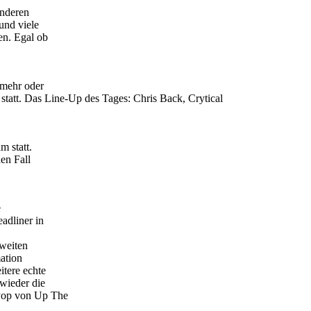
anderen
und viele
en. Egal ob
 mehr oder
statt. Das Line-Up des Tages: Chris Back, Crytical
m statt.
en Fall
e
adliner in
zweiten
ation
itere echte
wieder die
kPop von Up The