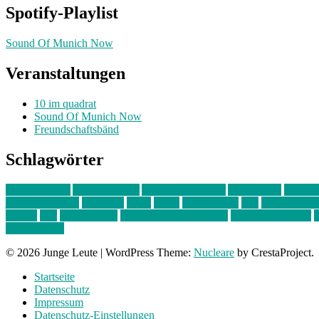
Spotify-Playlist
Sound Of Munich Now
Veranstaltungen
10 im quadrat
Sound Of Munich Now
Freundschaftsbänd
Schlagwörter
10 im Quadrat
Amelie Völker
Anastasia Trenkler
Ausstellung
bahnwär
junges münchen
Kolumne
kunst
Liebe
Lisi Wasmer
lmu
lost weeken
Kreiter
pop
Rita Argauer
Sound Of Munich Now
Stefanie Witterauf
s
Freundschaft
© 2026 Junge Leute
|
WordPress Theme:
Nucleare
by CrestaProject.
Startseite
Datenschutz
Impressum
Datenschutz-Einstellungen