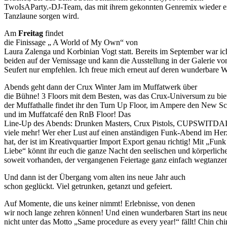
TwoIsAParty.-DJ-Team, das mit ihrem gekonnten Genremix wieder ei
Tanzlaune sorgen wird.
Am
Freitag
findet
die Finissage „ A World of My Own“ von
Laura Zalenga und Korbinian Vogt statt. Bereits im September war ic
beiden auf der Vernissage und kann die Ausstellung in der Galerie vo
Seufert nur empfehlen. Ich freue mich erneut auf deren wunderbare 
Abends geht dann der Crux Winter Jam im Muffatwerk über
die Bühne! 3 Floors mit dem Besten, was das Crux-Universum zu biet
der Muffathalle findet ihr den Turn Up Floor, im Ampere den New Sc
und im Muffatcafé den RnB Floor! Das
Line-Up des Abends: Drunken Masters, Crux Pistols, CUPSWITDA
viele mehr! Wer eher Lust auf einen anständigen Funk-Abend im H
hat, der ist im Kreativquartier Import Export genau richtig! Mit „Fun
Liebe“ könnt ihr euch die ganze Nacht den seelischen und körperliche
soweit vorhanden, der vergangenen Feiertage ganz einfach wegtanze
Und dann ist der Übergang vom alten ins neue Jahr auch
schon geglückt. Viel getrunken, getanzt und gefeiert.
Auf Momente, die uns keiner nimmt! Erlebnisse, von denen
wir noch lange zehren können! Und einen wunderbaren Start ins neue J
nicht unter das Motto „Same procedure as every year!“ fällt! Chin ch