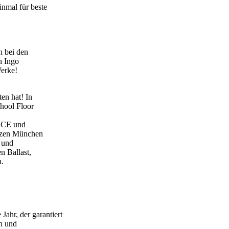
nmal für beste
h bei den
n Ingo
Werke!
en hat! In
hool Floor
ICE und
erzen München
k und
n Ballast,
n.
ahr, der garantiert
in und