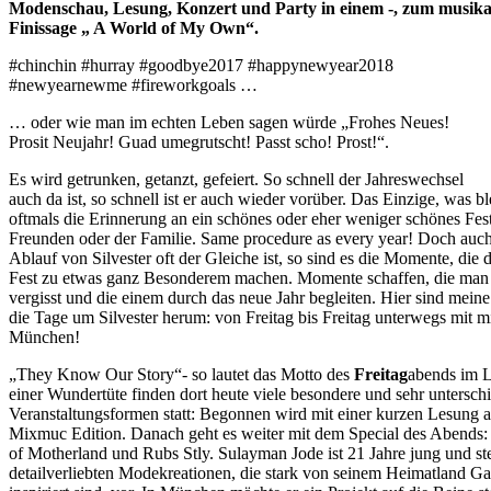
Modenschau, Lesung, Konzert und Party in einem -, zum musika
Finissage „ A World of My Own“.
#chinchin #hurray #goodbye2017 #happynewyear2018
#newyearnewme #fireworkgoals …
… oder wie man im echten Leben sagen würde „Frohes Neues!
Prosit Neujahr! Guad umegrutscht! Passt scho! Prost!“.
Es wird getrunken, getanzt, gefeiert. So schnell der Jahreswechsel
auch da ist, so schnell ist er auch wieder vorüber. Das Einzige, was ble
oftmals die Erinnerung an ein schönes oder eher weniger schönes Fes
Freunden oder der Familie. Same procedure as every year! Doch auc
Ablauf von Silvester oft der Gleiche ist, so sind es die Momente, die 
Fest zu etwas ganz Besonderem machen. Momente schaffen, die man 
vergisst und die einem durch das neue Jahr begleiten. Hier sind meine
die Tage um Silvester herum: von Freitag bis Freitag unterwegs mit mi
München!
„They Know Our Story“- so lautet das Motto des
Freitag
abends im L
einer Wundertüte finden dort heute viele besondere und sehr untersch
Veranstaltungsformen statt: Begonnen wird mit einer kurzen Lesung a
Mixmuc Edition. Danach geht es weiter mit dem Special des Abends:
of Motherland und Rubs Stly. Sulayman Jode ist 21 Jahre jung und stel
detailverliebten Modekreationen, die stark von seinem Heimatland G