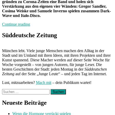
gründen zu Corona-Zeiten eine Band und holen sich
Verstärkung aus den eigenen vier Wänden: Gregor Sandler,
Cosima Weiske und Samuele Inverno spielen zusammen Dark-
Wave und Italo-Disco.
„Band
Continue reading
der
Woche:
Süddeutsche Zeitung
Duo
Frizzante
&
München lebt. Viele junge Menschen machen den Alltag in der
Samuele
Stadt und im Umland mit ihren Ideen, mit ihren Projekten und ihrer
Inverno“
Kunst spannend. Diese Macher werden auf dieser Seite Woche für
Woche vorgestellt – von jungen Autoren, für junge Leser. Die
besten Geschichten der Stadt: jeden Montag in der
Süddeutschen
Zeitung
auf der Seite „Junge Leute“ – und jeden Tag im Internet.
Lust, mitzuarbeiten?
Mach mit
– dein Publikum wartet!
Suchen
nach:
Neueste Beiträge
Wenn die Hormone verrückt spielen