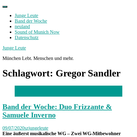
Skip
to
Junge Leute
content
Band der Woche
neuland
Sound of Munich Now
Datenschutz
Facebook
Twitter
Instagram
Junge Leute
München Lebt. Menschen und mehr.
Schlagwort:
Gregor Sandler
Foto: Saskia Eckert
Band der Woche: Duo Frizzante &
Samuele Inverno
09/07/2020
szjungeleute
Eine äußerst musikalische WG – Zwei WG-Mitbewohner