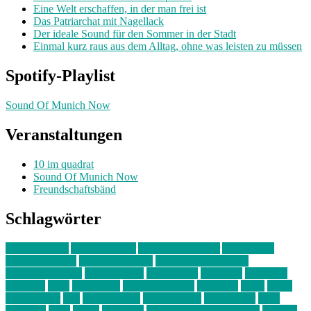
Eine Welt erschaffen, in der man frei ist
Das Patriarchat mit Nagellack
Der ideale Sound für den Sommer in der Stadt
Einmal kurz raus aus dem Alltag, ohne was leisten zu müssen
Spotify-Playlist
Sound Of Munich Now
Veranstaltungen
10 im quadrat
Sound Of Munich Now
Freundschaftsbänd
Schlagwörter
10 im Quadrat
Amelie Völker
Anastasia Trenkler
Ausstellung
bahnwärter thiel
Band der Woche
Bei Krause zu Hause
Beziehungsweise
ein abend mit
farbenladen
feierwerk
fotografie
Hip-Hop
indie
junge leute
junges münchen
Kolumne
kunst
Liebe
Lisi Wasmer
lmu
lost weekend
Louis Seibert
Max Fluder
mein
münchen
milla
musik
München
Münchens junge Kreative
neuland