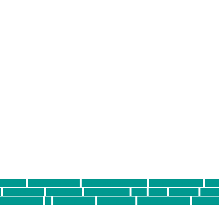
ter thiel
Band der Woche
Bei Krause zu Hause
Beziehungsweise
ein 
d
Louis Seibert
Max Fluder
mein münchen
milla
musik
München
Münch
usanne krause
sz
sz junge leute
szjungeleute
theresa parstorfer
Von Frei