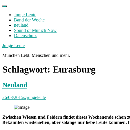
Skip
to
Junge Leute
content
Band der Woche
neuland
Sound of Munich Now
Datenschutz
Facebook
Twitter
Instagram
Junge Leute
München Lebt. Menschen und mehr.
Schlagwort:
Eurasburg
Neuland
26/08/2015
szjungeleute
Zwischen Wiesen und Feldern findet dieses Wochenende schon zum
Bekannten wiedersehen, aber solange nur liebe Leute kommen, 