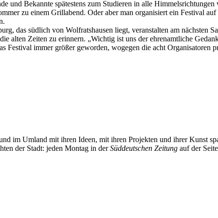
nde und Bekannte spätestens zum Studieren in alle Himmelsrichtungen
mmer zu einem Grillabend. Oder aber man organisiert ein Festival auf 
n.
burg, das südlich von Wolfratshausen liegt, veranstalten am nächsten S
alten Zeiten zu erinnern. „Wichtig ist uns der ehrenamtliche Gedanke.
das Festival immer größer geworden, wogegen die acht Organisatoren pri
und im Umland mit ihren Ideen, mit ihren Projekten und ihrer Kunst 
chten der Stadt: jeden Montag in der
Süddeutschen Zeitung
auf der Seit