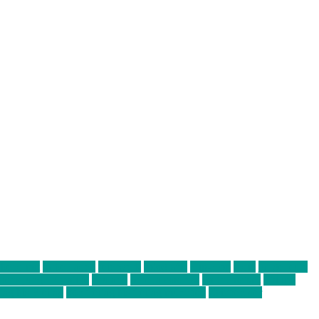
abend mit
farbenladen
feierwerk
fotografie
Hip-Hop
indie
junge leute
ens junge Kreative
neuland
ornella cosenza
Partnerschaft
Philipp
tag bis Freitag
von freitag bis freitag münchen
Zeichen der