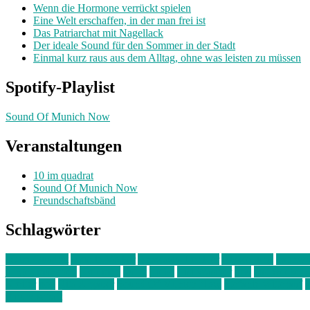
Wenn die Hormone verrückt spielen
Eine Welt erschaffen, in der man frei ist
Das Patriarchat mit Nagellack
Der ideale Sound für den Sommer in der Stadt
Einmal kurz raus aus dem Alltag, ohne was leisten zu müssen
Spotify-Playlist
Sound Of Munich Now
Veranstaltungen
10 im quadrat
Sound Of Munich Now
Freundschaftsbänd
Schlagwörter
10 im Quadrat
Amelie Völker
Anastasia Trenkler
Ausstellung
bahnwär
junges münchen
Kolumne
kunst
Liebe
Lisi Wasmer
lmu
lost weeken
Kreiter
pop
Rita Argauer
Sound Of Munich Now
Stefanie Witterauf
s
Freundschaft