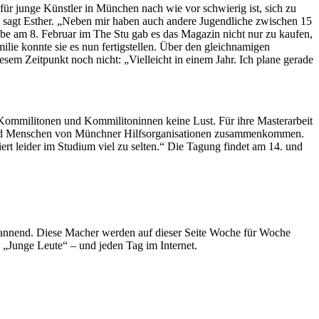
r junge Künstler in München nach wie vor schwierig ist, sich zu
 sagt Esther. „Neben mir haben auch andere Jugendliche zwischen 15
be am 8. Februar im The Stu gab es das Magazin nicht nur zu kaufen,
ilie konnte sie es nun fertigstellen. Über den gleichnamigen
em Zeitpunkt noch nicht: „Vielleicht in einem Jahr. Ich plane gerade
e Kommilitonen und Kommilitoninnen keine Lust. Für ihre Masterarbeit
ler und Menschen von Münchner Hilfsorganisationen zusammenkommen.
ert leider im Studium viel zu selten.“ Die Tagung findet am 14. und
spannend. Diese Macher werden auf dieser Seite Woche für Woche
e „Junge Leute“ – und jeden Tag im Internet.