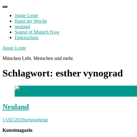
Skip
to
Junge Leute
content
Band der Woche
neuland
Sound of Munich Now
Datenschutz
Facebook
Twitter
Instagram
Junge Leute
München Lebt. Menschen und mehr.
Schlagwort:
esther vynograd
Foto: Miriam Golinets
Neuland
13/02/2020
szjungeleute
Kunstmagazin