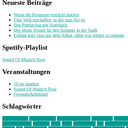
Neueste Beiträge
Wenn die Hormone verrückt spielen
Eine Welt erschaffen, in der man frei ist
Das Patriarchat mit Nagellack
Der ideale Sound für den Sommer in der Stadt
Einmal kurz raus aus dem Alltag, ohne was leisten zu müssen
Spotify-Playlist
Sound Of Munich Now
Veranstaltungen
10 im quadrat
Sound Of Munich Now
Freundschaftsbänd
Schlagwörter
10 im Quadrat
Amelie Völker
Anastasia Trenkler
Ausstellung
bahnwär
junges münchen
Kolumne
kunst
Liebe
Lisi Wasmer
lmu
lost weeken