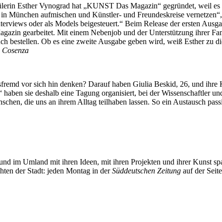
lerin Esther Vynograd hat „KUNST Das Magazin“ gegründet, weil es fü
 in München aufmischen und Künstler- und Freundeskreise vernetzen“,
terviews oder als Models beigesteuert.“ Beim Release der ersten Ausga
Magazin gearbeitet. Mit einem Nebenjob und der Unterstützung ihrer Fam
bestellen. Ob es eine zweite Ausgabe geben wird, weiß Esther zu dies
 Cosenza
tsfremd vor sich hin denken? Darauf haben Giulia Beskid, 26, und ihr
ven“ haben sie deshalb eine Tagung organisiert, bei der Wissenschaft
chen, die uns an ihrem Alltag teilhaben lassen. So ein Austausch passi
und im Umland mit ihren Ideen, mit ihren Projekten und ihrer Kunst 
chten der Stadt: jeden Montag in der
Süddeutschen Zeitung
auf der Seit