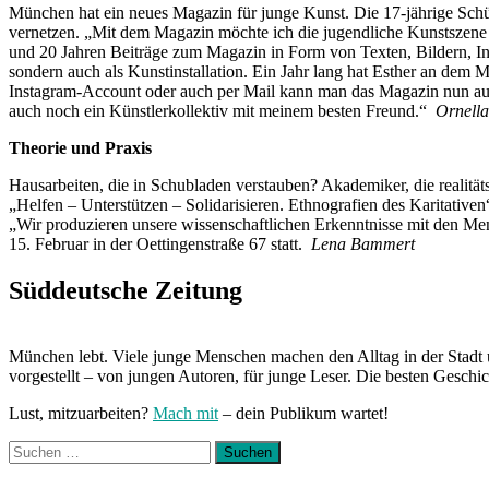
München hat ein neues Magazin für junge Kunst. Die 17-jährige Schü
vernetzen. „Mit dem Magazin möchte ich die jugendliche Kunstszene
und 20 Jahren Beiträge zum Magazin in Form von Texten, Bildern, In
sondern auch als Kunstinstallation. Ein Jahr lang hat Esther an dem 
Instagram-Account oder auch per Mail kann man das Magazin nun auch 
auch noch ein Künstlerkollektiv mit meinem besten Freund.“
Ornella
Theorie und Praxis
Hausarbeiten, die in Schubladen verstauben? Akademiker, die realitä
„Helfen – Unterstützen – Solidarisieren. Ethnografien des Karitati
„Wir produzieren unsere wissenschaftlichen Erkenntnisse mit den Mens
15. Februar in der Oettingenstraße 67 statt.
Lena Bammert
Süddeutsche Zeitung
München lebt. Viele junge Menschen machen den Alltag in der Stadt 
vorgestellt – von jungen Autoren, für junge Leser. Die besten Geschi
Lust, mitzuarbeiten?
Mach mit
– dein Publikum wartet!
Suchen
nach: