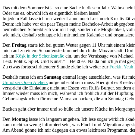
Das mit dem Sommer ist ja so eine Sache in diesem Jahr. Wahrscheinlic
Oder tue es, obwohl ich es eigentlich bleiben lasse?
In jedem Fall lasse ich mir weder Laune noch Lust noch Kreativität v
Denn: ich habe vor ein paar Tagen meine Bachelor-Arbeit abgegebe
heimatlichen Schreibtisch vor mir liegt, sondern die Möglichkeit, völ
wie mich, deshalb schnappe ich mir meinen Kalender und organisier
Den
Freitag
starte ich bei gutem Wetter gegen 11 Uhr mit einem klein
mich auf zu einem Schaufensterbummel durch die Maxvorstadt. Dort 
ich im
Köşk in der Schenkstraße
ein, um der Vernissage von Michael
Leid. Politik. Spiel. Und Kunst.“ – Heißt es. Na da bin ich ja mal ges
Zu etwas fortgeschrittenerer Stunde ziehe ich weiter zur
Fuckin Yeah
Deshalb muss ich am
Samstag
erstmal lange ausschlafen, was für mich
Unholzer Open Ateliers
aufgehübscht sein muss. Hier gibt es Kreativ
verspricht die Einladung nicht nur Essen von Ruffs Burger, sondern
Immer wieder muss ich mich, während ich fröhlich auf der Hüpfburg R
Geburtstagskuchen für meine Mama zu backen, die am Sonntag Gebur
Backen geht aber immer und so hülle ich unsere Küche im Morgeng
Den
Montag
lasse ich langsam angehen. Ich lese sogar wirklich ak
kann nicht zu wenig informiert sein, was Flucht und Migration angesic
Am Abend gönne ich mir dagegen ein etwas leichteres Programm, d