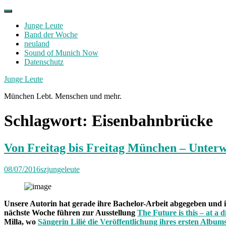
Skip
to
Junge Leute
content
Band der Woche
neuland
Sound of Munich Now
Datenschutz
Facebook
Twitter
Instagram
Junge Leute
München Lebt. Menschen und mehr.
Schlagwort:
Eisenbahnbrücke
Von Freitag bis Freitag München – Unterw
08/07/2016
szjungeleute
Unsere Autorin hat gerade ihre Bachelor-Arbeit abgegeben und ist 
nächste Woche führen zur Ausstellung
The Future is this – at a d
Milla, wo
Sängerin Lilié die Veröffentlichung ihres ersten Album