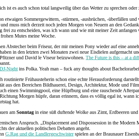
h ist es auch schon total langweilig über das Wetter zu sprechen oder z
on etwaigen Sommergewittern, -stürmen, -ausbrüchen, -überfällen und wa
n und muss mich derzeit noch jeden Morgen von Neuem an den Gedanke
lig frei zu entscheiden, was ich wann und wie mit meiner Zeit anfangen w
e frohen Mutes meine Woche.
en Abstecher beim Friseur, der mir meinen Pony wieder auf eine annehm
haben in den letzten zwei Monaten zwei neue Eisdielen aufgemacht u
 Pfitzner und David le Viseur beizuwohnen.
The Future is this – at a dif
pannt.
 DJ-Night
ins Polka. Yeah man – fuck any thoughts about Bachelorarbeits
 routinierte Frühausteherin schon eine echte Herausforderung darstellt.
ität aus den Bereichen Bildhauerei, Design, Architektur, Mode und Fil
 auch einen Swimmingpool, eine Hüpfburg und eine rauschende Afterpar
ichtung Morgen hüpfe, daran erinnern, dass es völlig egal ist, wann i
tstag hat.
rauen am
Sonntag
in eine süß duftende Wolke aus Zimt, Erdbeeren und
ademischen Anspruch. „Displacement and Dispossession in the Modern
hts der aktuellen politischen Debatten angeht.
enn
G.Rag und die Landlergeschwister
spielen an der Braunauer Eisenb