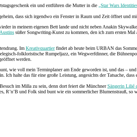
stagsgeschenk ein und entführen die Mutter in die
„Star Wars Identiti
sgeheim, dass sich irgendwo ein Fenster in Raum und Zeit öffnet und m
ieder in meinem eigenen Bett lande und nicht neben Anakin Skywalk
Austins
süßer Songwriting-Kunst zu kommen, den ich zum ersten Mal au
.
atendrang. Im
Kreativquartier
findet ab heute beim URBAN das Sommerfe
r elegisch-folkloristische Rumpeljazz, ein Wegwerfdinner, die Bühnen
geöffnet werden.
aunt, wie voll mein Terminplaner am Ende geworden ist, und das – und 
 Ich halte das für eine große Leistung, angesichts der Tatsache, dass 
Besuch im Milla zu sein, denn dort feiert die Münchner
Sängerin Lilié 
ues, R’n’B und Folk sind bunt wie ein sommerlicher Blumenstrauß, so