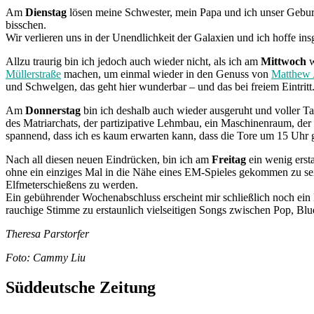
Am
Dienstag
lösen meine Schwester, mein Papa und ich unser Geburt
bisschen.
Wir verlieren uns in der Unendlichkeit der Galaxien und ich hoffe in
Allzu traurig bin ich jedoch auch wieder nicht, als ich am
Mittwoch
w
Müllerstraße
machen, um einmal wieder in den Genuss von
Matthew 
und Schwelgen, das geht hier wunderbar – und das bei freiem Eintritt
Am
Donnerstag
bin ich deshalb auch wieder ausgeruht und voller T
des Matriarchats, der partizipative Lehmbau, ein Maschinenraum, de
spannend, dass ich es kaum erwarten kann, dass die Tore um 15 Uhr 
Nach all diesen neuen Eindrücken, bin ich am
Freitag
ein wenig erst
ohne ein einziges Mal in die Nähe eines EM-Spieles gekommen zu sein.
Elfmeterschießens zu werden.
Ein gebührender Wochenabschluss erscheint mir schließlich noch ein 
rauchige Stimme zu erstaunlich vielseitigen Songs zwischen Pop, Bl
Theresa Parstorfer
Foto: Cammy Liu
Süddeutsche Zeitung