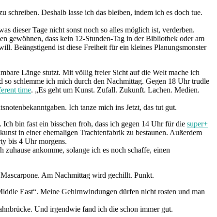
u schreiben. Deshalb lasse ich das bleiben, indem ich es doch tue.
s dieser Tage nicht sonst noch so alles möglich ist, verderben.
n gewöhnen, dass kein 12-Stunden-Tag in der Bibliothek oder am
ill. Beängstigend ist diese Freiheit für ein kleines Planungsmonster
bare Länge stutzt. Mit völlig freier Sicht auf die Welt mache ich
nd so schlemme ich mich durch den Nachmittag. Gegen 18 Uhr trudle
ferent time
. „Es geht um Kunst. Zufall. Zukunft. Lachen. Medien.
notenbekanntgaben. Ich tanze mich ins Jetzt, das tut gut.
 Ich bin fast ein bisschen froh, dass ich gegen 14 Uhr für die
super+
mkunst in einer ehemaligen Trachtenfabrik zu bestaunen. Außerdem
ty bis 4 Uhr morgens.
ch zuhause ankomme, solange ich es noch schaffe, einen
 Mascarpone. Am Nachmittag wird gechillt. Punkt.
 Middle East“. Meine Gehirnwindungen dürfen nicht rosten und man
ahnbrücke. Und irgendwie fand ich die schon immer gut.