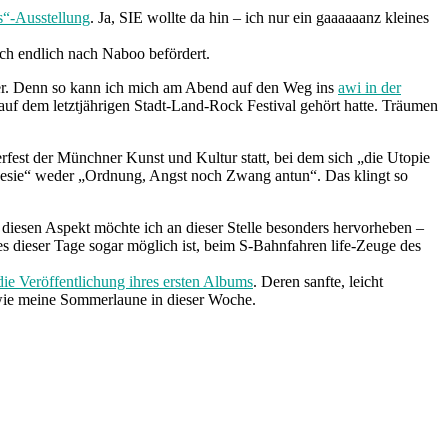
es“-Ausstellung
. Ja, SIE wollte da hin – ich nur ein gaaaaaanz kleines
ich endlich nach Naboo befördert.
er. Denn so kann ich mich am Abend auf den Weg ins
awi in der
f dem letztjährigen Stadt-Land-Rock Festival gehört hatte. Träumen
st der Münchner Kunst und Kultur statt, bei dem sich „die Utopie
poesie“ weder „Ordnung, Angst noch Zwang antun“. Das klingt so
diesen Aspekt möchte ich an dieser Stelle besonders hervorheben –
es dieser Tage sogar möglich ist, beim S-Bahnfahren life-Zeuge des
die Veröffentlichung ihres ersten Albums
. Deren sanfte, leicht
 wie meine Sommerlaune in dieser Woche.