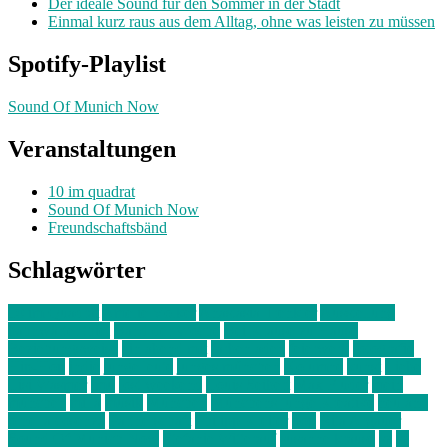
Der ideale Sound für den Sommer in der Stadt
Einmal kurz raus aus dem Alltag, ohne was leisten zu müssen
Spotify-Playlist
Sound Of Munich Now
Veranstaltungen
10 im quadrat
Sound Of Munich Now
Freundschaftsbänd
Schlagwörter
10 im Quadrat
Amelie Völker
Anastasia Trenkler
Ausstellung
bahnwärter thiel
Band der Woche
Bei Krause zu Hause
Beziehungsweise
ein abend mit
farbenladen
feierwerk
fotografie
Hip-Hop
indie
junge leute
junges münchen
Kolumne
kunst
Liebe
Lisi Wasmer
lmu
lost weekend
Louis Seibert
Max Fluder
mein
münchen
milla
musik
München
Münchens junge Kreative
neuland
ornella cosenza
Partnerschaft
Philipp Kreiter
pop
Rita Argauer
Sound Of Munich Now
Stefanie Witterauf
susanne krause
sz
sz