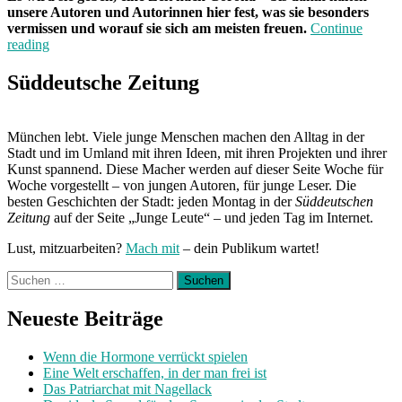
unsere Autoren und Autorinnen hier fest, was sie besonders
vermissen und worauf sie sich am meisten freuen.
Continue
„Neue
reading
alte
Ziele“
Süddeutsche Zeitung
München lebt. Viele junge Menschen machen den Alltag in der
Stadt und im Umland mit ihren Ideen, mit ihren Projekten und ihrer
Kunst spannend. Diese Macher werden auf dieser Seite Woche für
Woche vorgestellt – von jungen Autoren, für junge Leser. Die
besten Geschichten der Stadt: jeden Montag in der
Süddeutschen
Zeitung
auf der Seite „Junge Leute“ – und jeden Tag im Internet.
Lust, mitzuarbeiten?
Mach mit
– dein Publikum wartet!
Suchen
nach:
Neueste Beiträge
Wenn die Hormone verrückt spielen
Eine Welt erschaffen, in der man frei ist
Das Patriarchat mit Nagellack