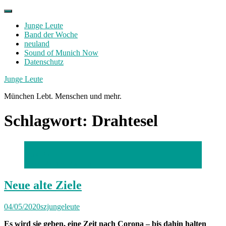
Skip
to
Junge Leute
content
Band der Woche
neuland
Sound of Munich Now
Datenschutz
Facebook
Twitter
Instagram
Junge Leute
München Lebt. Menschen und mehr.
Schlagwort:
Drahtesel
Max Fluder
Foto: Murilo Macena
Neue alte Ziele
04/05/2020
szjungeleute
Es wird sie geben, eine Zeit nach Corona – bis dahin halten