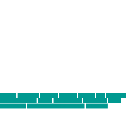
abend mit
farbenladen
feierwerk
fotografie
Hip-Hop
indie
junge leute
ens junge Kreative
neuland
ornella cosenza
Partnerschaft
Philipp
tag bis Freitag
von freitag bis freitag münchen
Zeichen der