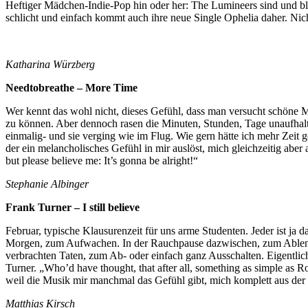
Heftiger Mädchen-Indie-Pop hin oder her: The Lumineers sind und blei
schlicht und einfach kommt auch ihre neue Single Ophelia daher. Nic
Katharina Würzberg
Needtobreathe – More Time
Wer kennt das wohl nicht, dieses Gefühl, dass man versucht schöne M
zu können. Aber dennoch rasen die Minuten, Stunden, Tage unaufhalt
einmalig- und sie verging wie im Flug. Wie gern hätte ich mehr Zeit g
der ein melancholisches Gefühl in mir auslöst, mich gleichzeitig aber
but please believe me: It’s gonna be alright!“
Stephanie Albinger
Frank Turner – I still believe
Februar, typische Klausurenzeit für uns arme Studenten. Jeder ist ja 
Morgen, zum Aufwachen. In der Rauchpause dazwischen, zum Ablenk
verbrachten Taten, zum Ab- oder einfach ganz Ausschalten. Eigentli
Turner. „Who’d have thought, that after all, something as simple as Ro
weil die Musik mir manchmal das Gefühl gibt, mich komplett aus der 
Matthias Kirsch