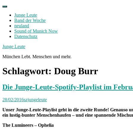
Skip
to
Junge Leute
content
Band der Woche
neuland
Sound of Munich Now
Datenschutz
Facebook
Twitter
Instagram
Junge Leute
München Lebt. Menschen und mehr.
Schlagwort:
Doug Burr
Die Junge-Leute-Spotify-Playlist im Febru
28/02/2016
szjungeleute
Unser Junge-Leute-Playlist geht in die zweite Runde! Genauso unt
ein lustig-bunter Menschenhaufen – und eine spannende Mischu
The Lumineers – Ophelia