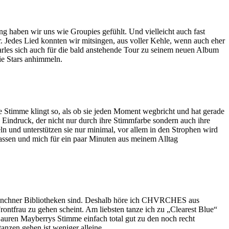
g haben wir uns wie Groupies gefühlt. Und vielleicht auch fast
r. Jedes Lied konnten wir mitsingen, aus voller Kehle, wenn auch eher
rles sich auch für die bald anstehende Tour zu seinem neuen Album
ie Stars anhimmeln.
 Stimme klingt so, als ob sie jeden Moment wegbricht und hat gerade
in Eindruck, der nicht nur durch ihre Stimmfarbe sondern auch ihre
ln und unterstützen sie nur minimal, vor allem in den Strophen wird
 lassen und mich für ein paar Minuten aus meinem Alltag
 Münchner Bibliotheken sind. Deshalb höre ich CHVRCHES aus
ontfrau zu gehen scheint. Am liebsten tanze ich zu „Clearest Blue“
auren Mayberrys Stimme einfach total gut zu den noch recht
anzen gehen ist weniger alleine.