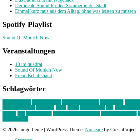
Der ideale Sound für den Sommer in der Stadt
Einmal kurz raus aus dem Alltag, ohne was leisten zu müssen
Spotify-Playlist
Sound Of Munich Now
Veranstaltungen
10 im quadrat
Sound Of Munich Now
Freundschaftsbänd
Schlagwörter
10 im Quadrat
Amelie Völker
Anastasia Trenkler
Ausstellung
bahnwär
junges münchen
Kolumne
kunst
Liebe
Lisi Wasmer
lmu
lost weeken
Kreiter
pop
Rita Argauer
Sound Of Munich Now
Stefanie Witterauf
s
Freundschaft
© 2026 Junge Leute
|
WordPress Theme:
Nucleare
by CrestaProject.