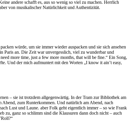
eine andere schafft es, aus so wenig so viel zu machen. Herrlich
er von musikalischer Natürlichkeit und Authentizität.
el packen würde, um sie immer wieder auspacken und sie sich ansehen
 Paris an. Die Zeit war unvergesslich, viel zu wunderbar und
need more time, just a few more months, that will be fine.“ Ein Song,
rfte. Und der mich aufmuntert mit den Worten „I know it ain’t easy,
ernen – sie ist trotzdem allgegenwärtig. In der Tram zur Bibliothek am
 am Abend, zum Runterkommen. Und natürlich am Abend, nach
ach Lust und Laune. aber Folk geht eigentlich immer – so wie Frank
ch geb zu, ganz so schlimm sind die Klausuren dann doch nicht – auch
’Roll?“