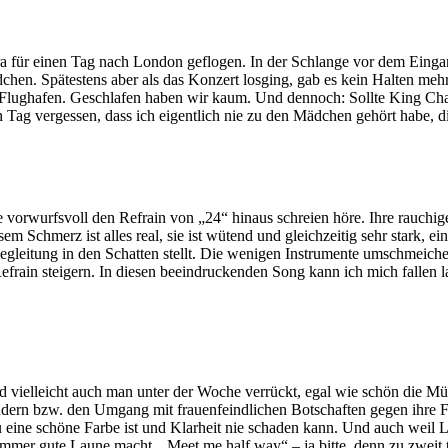
tra für einen Tag nach London geflogen. In der Schlange vor dem Eingan
ädchen. Spätestens aber als das Konzert losging, gab es kein Halten meh
 Flughafen. Geschlafen haben wir kaum. Und dennoch: Sollte King Cha
 Tag vergessen, dass ich eigentlich nie zu den Mädchen gehört habe, d
rwurfsvoll den Refrain von „24“ hinaus schreien höre. Ihre rauchige
m Schmerz ist alles real, sie ist wütend und gleichzeitig sehr stark, e
egleitung in den Schatten stellt. Die wenigen Instrumente umschmeiche
 Refrain steigern. In diesen beeindruckenden Song kann ich mich fallen
nd vielleicht auch man unter der Woche verrückt, egal wie schön die
dern bzw. den Umgang mit frauenfeindlichen Botschaften gegen ihre Fr
eine schöne Farbe ist und Klarheit nie schaden kann. Und auch weil L
mer gute Laune macht. „Meet me half way“ – ja bitte, denn zu zweit t