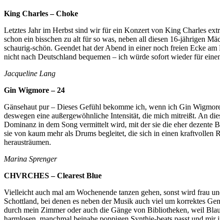
King Charles – Choke
Letztes Jahr im Herbst sind wir für ein Konzert von King Charles ex
schon ein bisschen zu alt für so was, neben all diesen 16-jährigen M
schaurig-schön. Geendet hat der Abend in einer noch freien Ecke am
nicht nach Deutschland bequemen – ich würde sofort wieder für einen
Jacqueline Lang
Gin Wigmore – 24
Gänsehaut pur – Dieses Gefühl bekomme ich, wenn ich Gin Wigmore vo
deswegen eine außergewöhnliche Intensität, die mich mitreißt. An diese
Dominanz in dem Song vermittelt wird, mit der sie die eher dezente B
sie von kaum mehr als Drums begleitet, die sich in einen kraftvollen
herausträumen.
Marina Sprenger
CHVRCHES – Clearest Blue
Vielleicht auch mal am Wochenende tanzen gehen, sonst wird frau u
Schottland, bei denen es neben der Musik auch viel um korrektes Gen
durch mein Zimmer oder auch die Gänge von Bibliotheken, weil Blau 
harmlosen, manchmal beinahe poppigen Synthie-beats passt und mir im