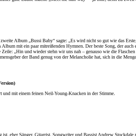
weite Album „Bussi Baby“ sagte: „Es wird nicht so gut wie das Erste, a
utes Album mit ein paar mitreißenden Hymnen. Der beste Song, der auch
te Zeile: „Hin und wieder stehn wir uns nah – genauso wie die Flaschen
mensgeber der Band genug von der Melancholie hat, sich in die Menge 
Version)
ert und mit einem feinen Neil-Young-Knacken in der Stimme.
g ist, eher Sänger, Gitarrist, Songwriter und Bassist Andrew Stockdale