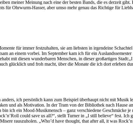
ben meiner Meinung nach eine der besten Bands, die es derzeit gibt. K
hts für Ohrwurm-Hasser, aber umso mehr genau das Richtige für Liebhab
omente für immer festzuhalten, sie am liebsten in irgendeine Schacht
sam an einem vorbei. Im September kam ich für ein Auslandssemester in
ehabt mit diesen wunderbaren Menschen, in dieser großartigen Stadt:„I 
 auch glücklich und froh macht, über die Monate die ich dort erleben du
da anders, ich persönlich kann zum Beispiel überhaupt nicht mit Musik l
en und als Motivation. In der Tram von der Bibliothek nach Hause
ch bin ich ein Mood-Musikmensch – ganz verschiedene Geschmäcke je n
ck’n’Roll could save us all?“, stellt Turner in „I still believe“ fest. I
Misere rauszuholen. „Who’d have thought, that after all, it was Rock’n