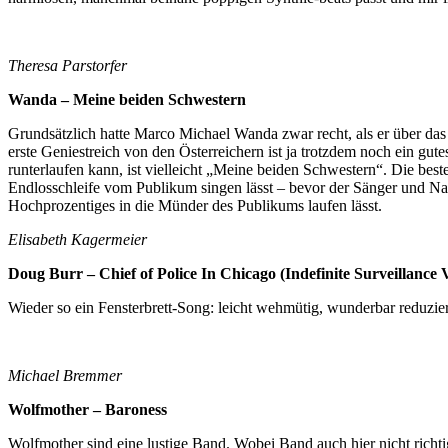
Theresa Parstorfer
Wanda – Meine beiden Schwestern
Grundsätzlich hatte Marco Michael Wanda zwar recht, als er über das z
erste Geniestreich von den Österreichern ist ja trotzdem noch ein g
runterlaufen kann, ist vielleicht „Meine beiden Schwestern“. Die bes
Endlosschleife vom Publikum singen lässt – bevor der Sänger und Na
Hochprozentiges in die Münder des Publikums laufen lässt.
Elisabeth Kagermeier
Doug Burr – Chief of Police In Chicago (Indefinite Surveillance 
Wieder so ein Fensterbrett-Song: leicht wehmütig, wunderbar reduzi
Michael Bremmer
Wolfmother – Baroness
Wolfmother sind eine lustige Band. Wobei Band auch hier nicht richti