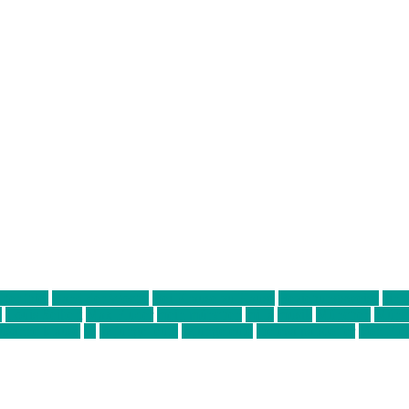
ter thiel
Band der Woche
Bei Krause zu Hause
Beziehungsweise
ein 
d
Louis Seibert
Max Fluder
mein münchen
milla
musik
München
Münch
usanne krause
sz
sz junge leute
szjungeleute
theresa parstorfer
Von Frei