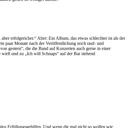
ber erfolgreicher.“ Aber: Ein Album, das etwas schlechter ist als der
 ein paar Monate nach der Veröffentlichung noch rauf- und
 von gestern“, die die Band auf Konzerten auch gerne in einer
wirft und zu „Ich will Schnaps“ auf der Bar stehend
 plus Erfüllungsgehilfen. Und wenn die mal nicht so wollen wie