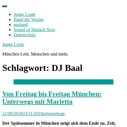
Skip
to
Junge Leute
content
Band der Woche
neuland
Sound of Munich Now
Datenschutz
Facebook
Twitter
Instagram
Junge Leute
München Lebt. Menschen und mehr.
Schlagwort:
DJ Baal
Von Freitag bis Freitag München:
Unterwegs mit Marietta
21/09/2018
23/11/2018
szjungeleute
Der Spätsommer in München neigt sich dem Ende zu. Zeit,