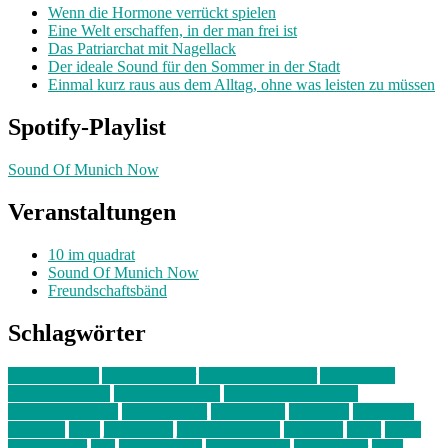
Wenn die Hormone verrückt spielen
Eine Welt erschaffen, in der man frei ist
Das Patriarchat mit Nagellack
Der ideale Sound für den Sommer in der Stadt
Einmal kurz raus aus dem Alltag, ohne was leisten zu müssen
Spotify-Playlist
Sound Of Munich Now
Veranstaltungen
10 im quadrat
Sound Of Munich Now
Freundschaftsbänd
Schlagwörter
10 im Quadrat
Amelie Völker
Anastasia Trenkler
Ausstellung
bahnwärter thiel
Band der Woche
Bei Krause zu Hause
Beziehungsweise
ein abend mit
farbenladen
feierwerk
fotografie
Hip-Hop
indie
junge leute
junges münchen
Kolumne
kunst
Liebe
Lisi Wasmer
lmu
lost weekend
Louis Seibert
Max Fluder
mein