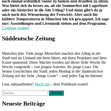
noch einmal ordentlich Sonne zu tanken und draußen zu sitzen.
Was bietet sich da besser an, als ein Sommerfest mit Lagerfeuer
oder ein Abstecher in die Alte Utting? Und dann gibt’s da ja
auch noch den Wiesneinzug der Festwirte. Aber auch für
kühlere Temperaturen in München bin ich gewappnet. Ich sage
nur: Ausstellungen und Livemusik stehen auf dem Programm.
„Von
Continue reading
Freitag
bis
Süddeutsche Zeitung
Freitag
München:
Unterwegs
München lebt. Viele junge Menschen machen den Alltag in der
mit
Stadt und im Umland mit ihren Ideen, mit ihren Projekten und ihrer
Marietta“
Kunst spannend. Diese Macher werden auf dieser Seite Woche für
Woche vorgestellt – von jungen Autoren, für junge Leser. Die
besten Geschichten der Stadt: jeden Montag in der
Süddeutschen
Zeitung
auf der Seite „Junge Leute“ – und jeden Tag im Internet.
Lust, mitzuarbeiten?
Mach mit
– dein Publikum wartet!
Suchen
nach:
Neueste Beiträge