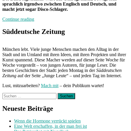
sprachlich irgendwo zwischen Englisch und Deutsch, und
macht jetzt sogar Disco-Schlager.
„Band
Continue reading
der
Woche:
Süddeutsche Zeitung
Versacer“
München lebt. Viele junge Menschen machen den Alltag in der
Stadt und im Umland mit ihren Ideen, mit ihren Projekten und ihrer
Kunst spannend. Diese Macher werden auf dieser Seite Woche für
Woche vorgestellt – von jungen Autoren, für junge Leser. Die
besten Geschichten der Stadt: jeden Montag in der
Süddeutschen
Zeitung
auf der Seite „Junge Leute“ – und jeden Tag im Internet.
Lust, mitzuarbeiten?
Mach mit
– dein Publikum wartet!
Suchen
nach:
Neueste Beiträge
Wenn die Hormone verrückt spielen
Eine Welt erschaffen, in der man frei ist