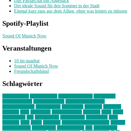
Das Patriarchat mit Nagellack
Der ideale Sound für den Sommer in der Stadt
Einmal kurz raus aus dem Alltag, ohne was leisten zu müssen
Spotify-Playlist
Sound Of Munich Now
Veranstaltungen
10 im quadrat
Sound Of Munich Now
Freundschaftsbänd
Schlagwörter
10 im Quadrat
Amelie Völker
Anastasia Trenkler
Ausstellung
bahnwärter thiel
Band der Woche
Bei Krause zu Hause
Beziehungsweise
ein abend mit
farbenladen
feierwerk
fotografie
Hip-Hop
indie
junge leute
junges münchen
Kolumne
kunst
Liebe
Lisi Wasmer
lmu
lost weekend
Louis Seibert
Max Fluder
mein
münchen
milla
musik
München
Münchens junge Kreative
neuland
ornella cosenza
Partnerschaft
Philipp Kreiter
pop
Rita Argauer