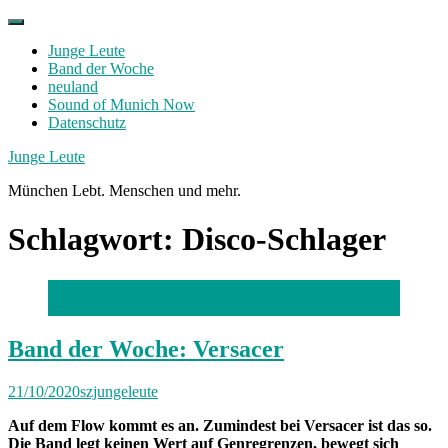
Skip
to
Junge Leute
content
Band der Woche
neuland
Sound of Munich Now
Datenschutz
Facebook
Twitter
Instagram
Junge Leute
München Lebt. Menschen und mehr.
Schlagwort:
Disco-Schlager
Foto: Gregor Wiebe
Band der Woche: Versacer
21/10/2020
szjungeleute
Auf dem Flow kommt es an. Zumindest bei Versacer ist das so.
Die Band legt keinen Wert auf Genregrenzen, bewegt sich