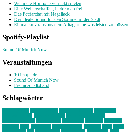
Wenn die Hormone verrückt spielen
Eine Welt erschaffen, in der man frei ist
Das Patriarchat mit Nagellack
Der ideale Sound für den Sommer in der Stadt
Einmal kurz raus aus dem Alltag, ohne was leisten zu müssen
Spotify-Playlist
Sound Of Munich Now
Veranstaltungen
10 im quadrat
Sound Of Munich Now
Freundschaftsbänd
Schlagwörter
10 im Quadrat
Amelie Völker
Anastasia Trenkler
Ausstellung
bahnwärter thiel
Band der Woche
Bei Krause zu Hause
Beziehungsweise
ein abend mit
farbenladen
feierwerk
fotografie
Hip-Hop
indie
junge leute
junges münchen
Kolumne
kunst
Liebe
Lisi Wasmer
lmu
lost weekend
Louis Seibert
Max Fluder
mein