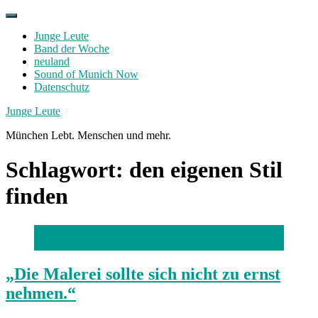
Skip
to
Junge Leute
content
Band der Woche
neuland
Sound of Munich Now
Datenschutz
Facebook
Twitter
Instagram
Junge Leute
München Lebt. Menschen und mehr.
Schlagwort:
den eigenen Stil
finden
Foto: Stephan Rumpf
„Die Malerei sollte sich nicht zu ernst
nehmen.“