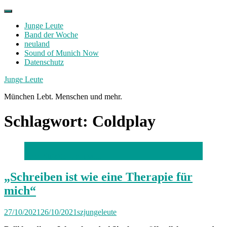
Skip
to
Junge Leute
content
Band der Woche
neuland
Sound of Munich Now
Datenschutz
Facebook
Twitter
Instagram
Junge Leute
München Lebt. Menschen und mehr.
Schlagwort:
Coldplay
Foto: Simone Gollmann
„Schreiben ist wie eine Therapie für
mich“
27/10/2021
26/10/2021
szjungeleute