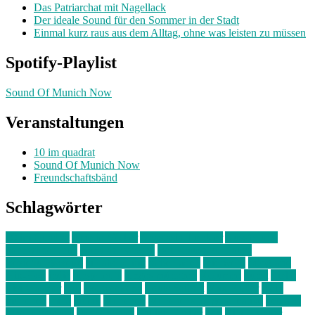
Das Patriarchat mit Nagellack
Der ideale Sound für den Sommer in der Stadt
Einmal kurz raus aus dem Alltag, ohne was leisten zu müssen
Spotify-Playlist
Sound Of Munich Now
Veranstaltungen
10 im quadrat
Sound Of Munich Now
Freundschaftsbänd
Schlagwörter
10 im Quadrat
Amelie Völker
Anastasia Trenkler
Ausstellung
bahnwärter thiel
Band der Woche
Bei Krause zu Hause
Beziehungsweise
ein abend mit
farbenladen
feierwerk
fotografie
Hip-Hop
indie
junge leute
junges münchen
Kolumne
kunst
Liebe
Lisi Wasmer
lmu
lost weekend
Louis Seibert
Max Fluder
mein
münchen
milla
musik
München
Münchens junge Kreative
neuland
ornella cosenza
Partnerschaft
Philipp Kreiter
pop
Rita Argauer