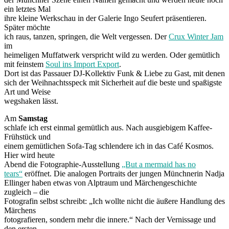
ein letztes Mal
ihre kleine Werkschau in der Galerie Ingo Seufert präsentieren.
Später möchte
ich raus, tanzen, springen, die Welt vergessen. Der
Crux Winter Jam
im
heimeligen Muffatwerk verspricht wild zu werden. Oder gemütlich
mit feinstem
Soul ins Import Export
.
Dort ist das Passauer DJ-Kollektiv Funk & Liebe zu Gast, mit denen
sich der Weihnachtsspeck mit Sicherheit auf die beste und spaßigste
Art und Weise
wegshaken lässt.
Am
Samstag
schlafe ich erst einmal gemütlich aus. Nach ausgiebigem Kaffee-
Frühstück und
einem gemütlichen Sofa-Tag schlendere ich in das Café Kosmos.
Hier wird heute
Abend die Fotographie-Ausstellung
„But a mermaid has no
tears“
eröffnet. Die analogen Portraits der jungen Münchnerin Nadja
Ellinger haben etwas von Alptraum und Märchengeschichte
zugleich – die
Fotografin selbst schreibt: „Ich wollte nicht die äußere Handlung des
Märchens
fotografieren, sondern mehr die innere.“ Nach der Vernissage und
den ersten