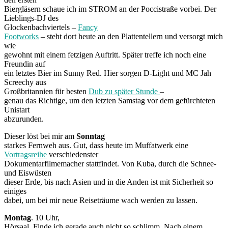
Biergläsern schaue ich im STROM an der Poccistraße vorbei. Der
Lieblings-DJ des
Glockenbachviertels –
Fancy
Footworks
– steht dort heute an den Plattentellern und versorgt mich
wie
gewohnt mit einem fetzigen Auftritt. Später treffe ich noch eine
Freundin auf
ein letztes Bier im Sunny Red. Hier sorgen D-Light und MC Jah
Screechy aus
Großbritannien für besten
Dub zu später Stunde
–
genau das Richtige, um den letzten Samstag vor dem gefürchteten
Unistart
abzurunden.
Dieser löst bei mir am
Sonntag
starkes Fernweh aus. Gut, dass heute im Muffatwerk eine
Vortragsreihe
verschiedenster
Dokumentarfilmemacher stattfindet. Von Kuba, durch die Schnee-
und Eiswüsten
dieser Erde, bis nach Asien und in die Anden ist mit Sicherheit so
einiges
dabei, um bei mir neue Reiseträume wach werden zu lassen.
Montag
. 10 Uhr,
Hörsaal. Finde ich gerade auch nicht so schlimm. Nach einem