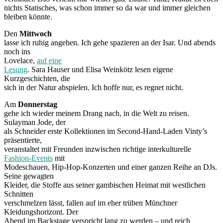
nichts Statisches, was schon immer so da war und immer gleichen
bleiben könnte.
Den
Mittwoch
lasse ich ruhig angehen. Ich gehe spazieren an der Isar. Und abends
noch ins
Lovelace,
auf eine
Lesung
. Sara Hauser und Elisa Weinkötz lesen eigene
Kurzgeschichten, die
sich in der Natur abspielen. Ich hoffe nur, es regnet nicht.
Am
Donnerstag
gehe ich wieder meinem Drang nach, in die Welt zu reisen.
Sulayman Jode, der
als Schneider erste Kollektionen im Second-Hand-Laden Vinty’s
präsentierte,
veranstaltet mit Freunden inzwischen richtige interkulturelle
Fashion-Events
mit
Modeschauen, Hip-Hop-Konzerten und einer ganzen Reihe an DJs.
Seine gewagten
Kleider, die Stoffe aus seiner gambischen Heimat mit westlichen
Schnitten
verschmelzen lässt, fallen auf im eher trüben Münchner
Kleidungshorizont. Der
Abend im Backstage verspricht lang zu werden – und reich