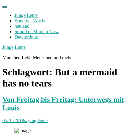
Skip
to
Junge Leute
content
Band der Woche
neuland
Sound of Munich Now
Datenschutz
Facebook
Twitter
Instagram
Junge Leute
München Lebt. Menschen und mehr.
Schlagwort:
But a mermaid
has no tears
Von Freitag bis Freitag: Unterwegs mit
Louis
05/01/2018
szjungeleute