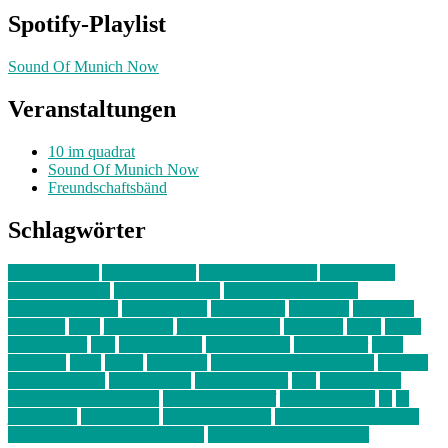
Spotify-Playlist
Sound Of Munich Now
Veranstaltungen
10 im quadrat
Sound Of Munich Now
Freundschaftsbänd
Schlagwörter
10 im Quadrat
Amelie Völker
Anastasia Trenkler
Ausstellung
bahnwärter thiel
Band der Woche
Bei Krause zu Hause
Beziehungsweise
ein abend mit
farbenladen
feierwerk
fotografie
Hip-Hop
indie
junge leute
junges münchen
Kolumne
kunst
Liebe
Lisi Wasmer
lmu
lost weekend
Louis Seibert
Max Fluder
mein
münchen
milla
musik
München
Münchens junge Kreative
neuland
ornella cosenza
Partnerschaft
Philipp Kreiter
pop
Rita Argauer
Sound Of Munich Now
Stefanie Witterauf
susanne krause
sz
sz
junge leute
szjungeleute
theresa parstorfer
Von Freitag bis Freitag
von freitag bis freitag münchen
Zeichen der Freundschaft