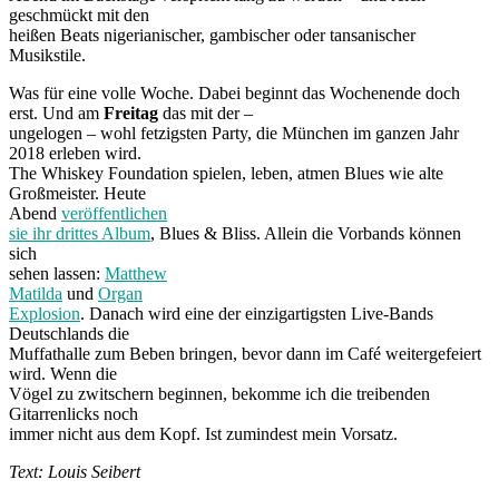
geschmückt mit den
heißen Beats nigerianischer, gambischer oder tansanischer
Musikstile.
Was für eine volle Woche. Dabei beginnt das Wochenende doch
erst. Und am
Freitag
das mit der –
ungelogen – wohl fetzigsten Party, die München im ganzen Jahr
2018 erleben wird.
The Whiskey Foundation spielen, leben, atmen Blues wie alte
Großmeister. Heute
Abend
veröffentlichen
sie ihr drittes Album
, Blues & Bliss. Allein die Vorbands können
sich
sehen lassen:
Matthew
Matilda
und
Organ
Explosion
. Danach wird eine der einzigartigsten Live-Bands
Deutschlands die
Muffathalle zum Beben bringen, bevor dann im Café weitergefeiert
wird. Wenn die
Vögel zu zwitschern beginnen, bekomme ich die treibenden
Gitarrenlicks noch
immer nicht aus dem Kopf. Ist zumindest mein Vorsatz.
Text: Louis Seibert