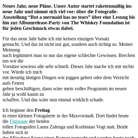
Neues Jahr, neue Pläne. Unser Autor startet raketenmäßig ins
neue Jahr und nimmt sich viel vor: über die Fotografie-
Ausstellung “But a mermaid has no tears” über eine Lesung bis
hin zur Albumrelease-Party von The Whiskey Foundation ist
für jeden Geschmack etwas dabei.
Für das neue Jahr habe ich mir keinen einzigen Vorsatz
gemacht. Und das ist nicht nur gut, sondern auch richtig so. Meiner
Meinung
nach legitimiert man so nur das eigene schlechte Gewissen. Brechen
tun wir die
Vorsätze sowieso alle sehr schnell. Dieses Jahr mache ich mir nichts
vor. Würde ich mich
mit derartig lästigen Dingen wie joggen gehen oder dem Verzicht
aufs Feiern
gehen beschäftigen, dann wäre mein volles Programm im neuen
Jahr ja wohl kaum zu
schaffen. Und das wäre nun einmal wirklich schade.
Ich beginne den
Freitag
in einer kleinen Fotogalerie in der Maxvorstadt. Dort findet heute
die
Finissage
der beiden
tollen Fotografen Laura Zalenga und Korbinian Vogt statt. Beide
haben sich in
der Münchner Szene einen Namen gemacht und werden heute noch