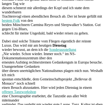
langen Tag wie
diesem schmerzt mir allerdings der Kopf und ich statte dem
wunderbaren
Trachtenvogl einen abendlichen Besuch ab. Der ist heute gefüllt mit
bestem Folk
von den
beiden Münchnern Carmina Reyes und Sleepwalker’s Station. Gut
gegen Uni-Blues,
schlecht für meine Ungeduld, bald wieder reisen zu gehen.
Dabei sind solche Träume vom Fliegen eigentlich der reinste
Luxus. Das wird mir am heutigen
Dienstag
wieder bewusst, an dem ich die
Sonderausstellung
„Nie wieder. Schon wieder. Immer noch.“ im NS-
Dokumentationszentrum über den
erneuten Aufstieg rechtsextremen Gedankenguts in Europa besuche.
Unangenehme Gedanken
über diesen unerträglichen Nationalismus plagen mich nun. Weshalb
ich mich
spontan entschließe, dem Gemeinschaftsprojekt „Bellevue di
Monaco“ noch schnell
einen Besuch abzustatten. Hier wird jeden Dienstag in einem
offenen Tanzworkshop
eine Choreographie erarbeitet, die Tanzstile aus aller Welt
miteinander
verbindet. Das verleiht mir wieder gute Laune. Tanz, Kultur ist eben