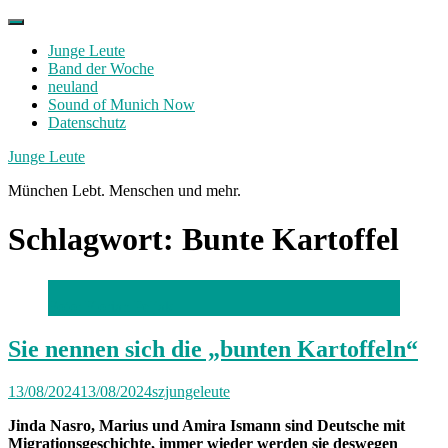
Skip
to
Junge Leute
content
Band der Woche
neuland
Sound of Munich Now
Datenschutz
Facebook
Twitter
Instagram
Junge Leute
München Lebt. Menschen und mehr.
Schlagwort:
Bunte Kartoffel
Foto: Florian Peljak
Sie nennen sich die „bunten Kartoffeln“
13/08/2024
13/08/2024
szjungeleute
Jinda Nasro, Marius und Amira Ismann sind Deutsche mit
Migrationsgeschichte, immer wieder werden sie deswegen