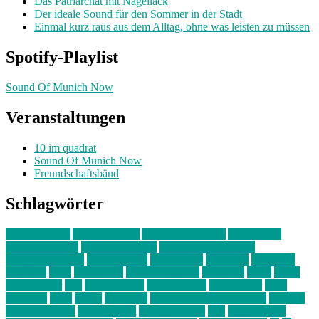
Das Patriarchat mit Nagellack
Der ideale Sound für den Sommer in der Stadt
Einmal kurz raus aus dem Alltag, ohne was leisten zu müssen
Spotify-Playlist
Sound Of Munich Now
Veranstaltungen
10 im quadrat
Sound Of Munich Now
Freundschaftsbänd
Schlagwörter
10 im Quadrat
Amelie Völker
Anastasia Trenkler
Ausstellung
bahnwärter thiel
Band der Woche
Bei Krause zu Hause
Beziehungsweise
ein abend mit
farbenladen
feierwerk
fotografie
Hip-Hop
indie
junge leute
junges münchen
Kolumne
kunst
Liebe
Lisi Wasmer
lmu
lost weekend
Louis Seibert
Max Fluder
mein
münchen
milla
musik
München
Münchens junge Kreative
neuland
ornella cosenza
Partnerschaft
Philipp Kreiter
pop
Rita Argauer