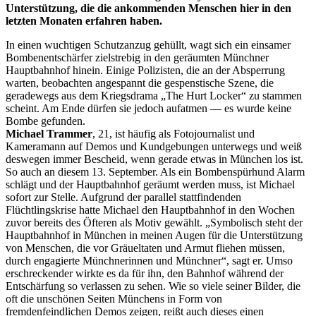
Unterstützung, die die ankommenden Menschen hier in den
letzten Monaten erfahren haben.
In einen wuchtigen Schutzanzug gehüllt, wagt sich ein einsamer
Bombenentschärfer zielstrebig in den geräumten Münchner
Hauptbahnhof hinein. Einige Polizisten, die an der Absperrung
warten, beobachten angespannt die gespenstische Szene, die
geradewegs aus dem Kriegsdrama „The Hurt Locker“ zu stammen
scheint. Am Ende dürfen sie jedoch aufatmen — es wurde keine
Bombe gefunden.
Michael Trammer
, 21, ist häufig als Fotojournalist und
Kameramann auf Demos und Kundgebungen unterwegs und weiß
deswegen immer Bescheid, wenn gerade etwas in München los ist.
So auch an diesem 13. September. Als ein Bombenspürhund Alarm
schlägt und der Hauptbahnhof geräumt werden muss, ist Michael
sofort zur Stelle. Aufgrund der parallel stattfindenden
Flüchtlingskrise hatte Michael den Hauptbahnhof in den Wochen
zuvor bereits des Öfteren als Motiv gewählt. „Symbolisch steht der
Hauptbahnhof in München in meinen Augen für die Unterstützung
von Menschen, die vor Gräueltaten und Armut fliehen müssen,
durch engagierte Münchnerinnen und Münchner“, sagt er. Umso
erschreckender wirkte es da für ihn, den Bahnhof während der
Entschärfung so verlassen zu sehen. Wie so viele seiner Bilder, die
oft die unschönen Seiten Münchens in Form von
fremdenfeindlichen Demos zeigen, reißt auch dieses einen