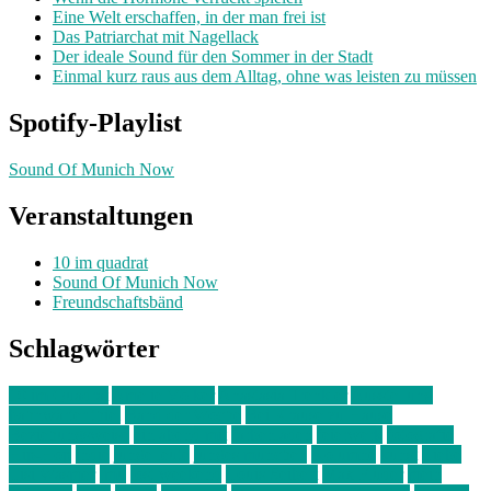
Eine Welt erschaffen, in der man frei ist
Das Patriarchat mit Nagellack
Der ideale Sound für den Sommer in der Stadt
Einmal kurz raus aus dem Alltag, ohne was leisten zu müssen
Spotify-Playlist
Sound Of Munich Now
Veranstaltungen
10 im quadrat
Sound Of Munich Now
Freundschaftsbänd
Schlagwörter
10 im Quadrat
Amelie Völker
Anastasia Trenkler
Ausstellung
bahnwärter thiel
Band der Woche
Bei Krause zu Hause
Beziehungsweise
ein abend mit
farbenladen
feierwerk
fotografie
Hip-Hop
indie
junge leute
junges münchen
Kolumne
kunst
Liebe
Lisi Wasmer
lmu
lost weekend
Louis Seibert
Max Fluder
mein