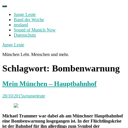
Skip
to
Junge Leute
content
Band der Woche
neuland
Sound of Munich Now
Datenschutz
Facebook
Twitter
Instagram
Junge Leute
München Lebt. Menschen und mehr.
Schlagwort:
Bombenwarnung
Mein München – Hauptbahnhof
28/10/2015
szjungeleute
Michael Trammer war dabei als am Münchner Hauptbahnhof
eine Bombenwarnung losgegangen ist. In der Flüchtlingskrise
ist der Bahnhof für ihn allerdings zum Symbol der