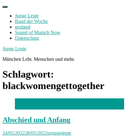
Skip
to
Junge Leute
content
Band der Woche
neuland
Sound of Munich Now
Datenschutz
Facebook
Twitter
Instagram
Junge Leute
München Lebt. Menschen und mehr.
Schlagwort:
blackwomengettogether
Foto: Kaan Muratoski
Abschied und Anfang
24/05/2022
28/05/2022
szjungeleute