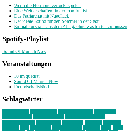
Wenn die Hormone verrückt spielen
Eine Welt erschaffen, in der man frei ist
Das Patriarchat mit Nagellack
Der ideale Sound für den Sommer in der Stadt
Einmal kurz raus aus dem Alltag, ohne was leisten zu müssen
Spotify-Playlist
Sound Of Munich Now
Veranstaltungen
10 im quadrat
Sound Of Munich Now
Freundschaftsbänd
Schlagwörter
10 im Quadrat
Amelie Völker
Anastasia Trenkler
Ausstellung
bahnwärter thiel
Band der Woche
Bei Krause zu Hause
Beziehungsweise
ein abend mit
farbenladen
feierwerk
fotografie
Hip-Hop
indie
junge leute
junges münchen
Kolumne
kunst
Liebe