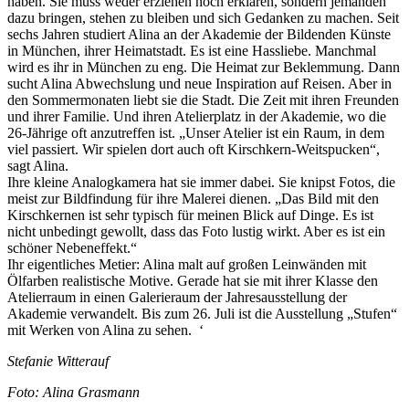
haben. Sie muss weder erziehen noch erklären, sondern jemanden
dazu bringen, stehen zu bleiben und sich Gedanken zu machen. Seit
sechs Jahren studiert Alina an der Akademie der Bildenden Künste
in München, ihrer Heimatstadt. Es ist eine Hassliebe. Manchmal
wird es ihr in München zu eng. Die Heimat zur Beklemmung. Dann
sucht Alina Abwechslung und neue Inspiration auf Reisen. Aber in
den Sommermonaten liebt sie die Stadt. Die Zeit mit ihren Freunden
und ihrer Familie. Und ihren Atelierplatz in der Akademie, wo die
26-Jährige oft anzutreffen ist. „Unser Atelier ist ein Raum, in dem
viel passiert. Wir spielen dort auch oft Kirschkern-Weitspucken“,
sagt Alina.
Ihre kleine Analogkamera hat sie immer dabei. Sie knipst Fotos, die
meist zur Bildfindung für ihre Malerei dienen. „Das Bild mit den
Kirschkernen ist sehr typisch für meinen Blick auf Dinge. Es ist
nicht unbedingt gewollt, dass das Foto lustig wirkt. Aber es ist ein
schöner Nebeneffekt.“
Ihr eigentliches Metier: Alina malt auf großen Leinwänden mit
Ölfarben realistische Motive. Gerade hat sie mit ihrer Klasse den
Atelierraum in einen Galerieraum der Jahresausstellung der
Akademie verwandelt. Bis zum 26. Juli ist die Ausstellung „Stufen“
mit Werken von Alina zu sehen. ‘
Stefanie Witterauf
Foto: Alina Grasmann