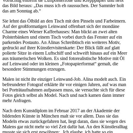
Vorsichtig entfernt sie Luftpolsterfolie und Krepppapier und hebt
das Bild heraus: „Das muss ich eh raussuchen. Der Sammler holt
das am Sonntag ab.“
Sie lehnt das Ölbild an den Tisch mit den Pinseln und Farbeimern.
Auf der großformatigen Leinwand offenbart sich der mondäne
Charme eines Wiener Kaffeehauses: Man blickt an zwei alten
Polsterbänken und einem Tisch vorbei durch das Fenster auf ein
parkendes Postauto. An Alinas Schreibtisch ein weiteres Motiv,
gedruckt auf ihrer Künstlervisitenkarte: Der Blick fällt auf glatt
polierte Sitze in einem Luftschiff und schweift hinaus auf ein Meer
aus träumerischen Wolken. Es sind fotorealistische Motive mit Öl
auf Leinwand oder im kleinen „Fotopapierformat“ gemalt, die
besondere Stimmungen erzeugen.
Malen ist nicht ihr einziger Leinwand-Job. Alina modelt auch. Ein
befreundeter Fotograf erklärte ihr vor einigen Jahren, auf was man
bei Porträtaufnahmen aufpassen muss, sie versuchte sich für diese
Fotos gleich selbst als Model. Nach und nach kamen dann immer
mehr Anfragen.
Nach dem Kunstdiplom im Februar 2017 an der Akademie der
bildenden Künste in München malt sie vor allem. Dass sie das
Modeln etwas zurückgefahren hat, liegt daran, dass sie wegen des
Malens gar nicht mehr so viel Zeit dafür hat. An den Künstleralltag
musste sie sich erst gewöhnen: „Ich glaube, ich hatte so ein