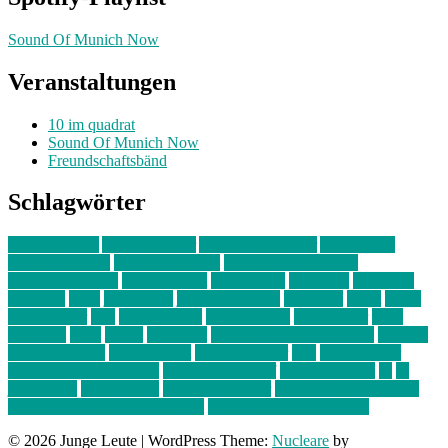
Sound Of Munich Now
Veranstaltungen
10 im quadrat
Sound Of Munich Now
Freundschaftsbänd
Schlagwörter
10 im Quadrat
Amelie Völker
Anastasia Trenkler
Ausstellung
bahnwärter thiel
Band der Woche
Bei Krause zu Hause
Beziehungsweise
ein abend mit
farbenladen
feierwerk
fotografie
Hip-Hop
indie
junge leute
junges münchen
Kolumne
kunst
Liebe
Lisi Wasmer
lmu
lost weekend
Louis Seibert
Max Fluder
mein
münchen
milla
musik
München
Münchens junge Kreative
neuland
ornella cosenza
Partnerschaft
Philipp Kreiter
pop
Rita Argauer
Sound Of Munich Now
Stefanie Witterauf
susanne krause
sz
sz
junge leute
szjungeleute
theresa parstorfer
Von Freitag bis Freitag
von freitag bis freitag münchen
Zeichen der Freundschaft
© 2026 Junge Leute
|
WordPress Theme:
Nucleare
by