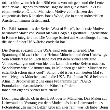
total schön, wenn ich dem Bild etwas von mir gebe und die Leute
dann etwas Eigenes erkennen“, sagt sie und guckt nach links zu
einem weiteren Ölbild: Man sieht Motive von Pflanzen des
zeitgenössischen Künstlers Jonas Wood, die in einen industriellen
Ausstellungsraum gestellt sind.
Das Bild stammt aus der Serie „West of Eden“, bei der sie Motive
berühmter Maler von Wood bis van Gogh als greifbare Gegenstände
in Räume integriert hat. Die Vorlage basiert auf Ausstellungsräumen,
die sie auf einer USA-Reise entdeckt hat.
Die Reisen, speziell in die USA, sind sehr inspirierend. Das
Spannungsfeld zwischen der Heimat München und dem Unterwegs-
Sein schildert sie so: „Ich habe hier mit dem Atelier sehr gute
Voraussetzungen und von hier aus kann ich meine Reisen machen.
So schlimm wie alle immer tun, ist München gar nicht. München ist
eigentlich schon ganz cool“. Schon bald ist es zum vierten Mal so
weit. Weg aus München, auf in die USA. Bis Januar 2018 bekommt
Alina in Brooklyn im Zuge eines Programms der „NARS
Foundation“, das aufstrebende Künstler fördert,
ihnen ein eigenes Atelier bereitstellt.
Doch ganz gleich, ob in den USA oder in München: Das Malen auf
Leinwand hat Vorrang vor dem Modeln als leere Leinwand eines
Fotografen: „In meine Bilder gebe ich alles rein, was ich habe. Beim