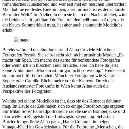
romantisches Künstlerbild und war erst mal ein bisschen überfordert.
Man hat nie ein festes Einkommen, aber für mich ist es der schönste
Beruf der Welt.“ Im Atelier, in dem sie bis in die Nacht arbeitet, wird
die Leidenschaft greifbar. Die Frau mit den hellbraunen Augen, die
ein blaues Sommerkleid trägt, hat aber auch spannende Modeljobs
erlebt.
Bereits während des Studiums stand Alina für viele Münchner
Fotografen Porträt. Sie selbst sieht sich nicht primär als Model: „Es
macht mir Spaß. Ich mache das gerne für befreundete Fotografen
oder wenn ich ein bisschen Geld brauche, aber ich habe da jetzt
keine Ambitionen. Modeln ist mir gar nicht so wichtig.“ Heute steht
sie nur noch für befreundete Münchner Fotografen wie Katarina
Sopcic oder Camillo Büchelmeier vor der Kamera. Durch das
Auslandssemester Fotografie in Wien kennt Alina auch die
Perspektive des Fotografen.
Wichtig bei einem Modeljob ist ihr, dass sie das Konzept dahinter
mag. Im Laufe der Zeit haben sich so einige Fotoshootings ergeben:
Für Milan Soos’ Fahrradporträtreihe radelte sie in Bomberjacke und
blau-weißem Ringelshirt die Ludwigstraße entlang. Sebastian
Botzler fotografierte Alina ganz „Haute Couture“ im beigen
Vintage-Kleid im Gewächshaus. Für die Fotoreihe „Menschen, die