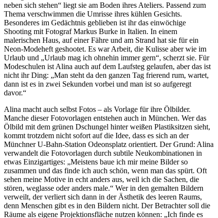
neben sich stehen“ liegt sie am Boden ihres Ateliers. Passend zum
Thema verschwimmen die Umrisse ihres kühlen Gesichts.
Besonderes im Gedächtnis geblieben ist ihr das einwöchige
Shooting mit Fotograf Markus Burke in Italien. In einem
malerischen Haus, auf einer Fähre und am Strand hat sie für ein
Neon-Modeheft geshootet. Es war Arbeit, die Kulisse aber wie im
Urlaub und „Urlaub mag ich ohnehin immer gern“, scherzt sie. Für
Modeschulen ist Alina auch auf dem Laufsteg gelaufen, aber das ist
nicht ihr Ding: „Man steht da den ganzen Tag frierend rum, wartet,
dann ist es in zwei Sekunden vorbei und man ist so aufgeregt
davor.“
Alina macht auch selbst Fotos – als Vorlage für ihre Ölbilder.
Manche dieser Fotovorlagen entstehen auch in München. Wer das
Ölbild mit dem grünen Dschungel hinter weißen Plastiksitzen sieht,
kommt trotzdem nicht sofort auf die Idee, dass es sich an der
Münchner U-Bahn-Station Odeonsplatz orientiert. Der Grund: Alina
verwandelt die Fotovorlagen durch subtile Neukombinationen in
etwas Einzigartiges: „Meistens baue ich mir meine Bilder so
zusammen und das finde ich auch schön, wenn man das spürt. Oft
sehen meine Motive in echt anders aus, weil ich die Sachen, die
stören, weglasse oder anders male.“ Wer in den gemalten Bildern
verweilt, der verliert sich dann in der Ästhetik des leeren Raums,
denn Menschen gibt es in den Bildern nicht. Der Betrachter soll die
Räume als eigene Projektionsfläche nutzen können: „Ich finde es