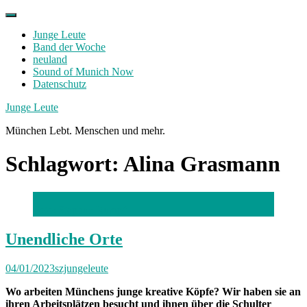
Skip
to
Junge Leute
content
Band der Woche
neuland
Sound of Munich Now
Datenschutz
Facebook
Twitter
Instagram
Junge Leute
München Lebt. Menschen und mehr.
Schlagwort:
Alina Grasmann
Foto: Stephan Rumpf
Unendliche Orte
04/01/2023
szjungeleute
Wo arbeiten Münchens junge kreative Köpfe? Wir haben sie an
ihren Arbeitsplätzen besucht und ihnen über die Schulter