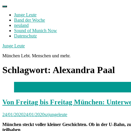
Skip
to
Junge Leute
content
Band der Woche
neuland
Sound of Munich Now
Datenschutz
Facebook
Twitter
Instagram
Junge Leute
München Lebt. Menschen und mehr.
Schlagwort:
Alexandra Paal
Foto: Lara Freiburger
Von Freitag bis Freitag München: Unterw
24/01/2020
24/01/2020
szjungeleute
München steckt voller kleiner Geschichten. Ob in der U-Bahn, zu
teilhaben