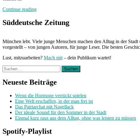
„Von
Continue reading
Freitag
bis
Süddeutsche Zeitung
Freitag
München:
Unterwegs
München lebt. Viele junge Menschen machen den Alltag in der Stadt 
mit
vorgestellt – von jungen Autoren, für junge Leser. Die besten Geschi
Ornella
Cosenza“
Lust, mitzuarbeiten?
Mach mit
– dein Publikum wartet!
Suchen
nach:
Neueste Beiträge
Wenn die Hormone verrückt spielen
Eine Welt erschaffen, in der man frei ist
Das Patriarchat mit Nagellack
Der ideale Sound für den Sommer in der Stadt
Einmal kurz raus aus dem Alltag, ohne was leisten zu müssen
Spotify-Playlist