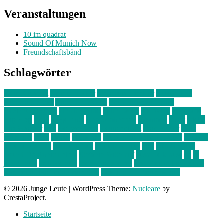
Veranstaltungen
10 im quadrat
Sound Of Munich Now
Freundschaftsbänd
Schlagwörter
10 im Quadrat
Amelie Völker
Anastasia Trenkler
Ausstellung
bahnwärter thiel
Band der Woche
Bei Krause zu Hause
Beziehungsweise
ein abend mit
farbenladen
feierwerk
fotografie
Hip-Hop
indie
junge leute
junges münchen
Kolumne
kunst
Liebe
Lisi Wasmer
lmu
lost weekend
Louis Seibert
Max Fluder
mein
münchen
milla
musik
München
Münchens junge Kreative
neuland
ornella cosenza
Partnerschaft
Philipp Kreiter
pop
Rita Argauer
Sound Of Munich Now
Stefanie Witterauf
susanne krause
sz
sz
junge leute
szjungeleute
theresa parstorfer
Von Freitag bis Freitag
von freitag bis freitag münchen
Zeichen der Freundschaft
© 2026 Junge Leute
|
WordPress Theme:
Nucleare
by
CrestaProject.
Startseite