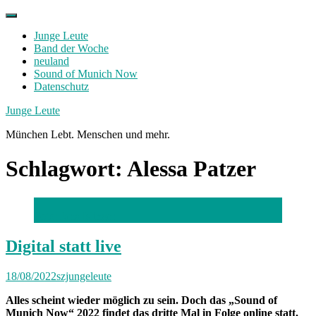
Skip
to
Junge Leute
content
Band der Woche
neuland
Sound of Munich Now
Datenschutz
Facebook
Twitter
Instagram
Junge Leute
München Lebt. Menschen und mehr.
Schlagwort:
Alessa Patzer
Foto: Jana Islinger
Digital statt live
18/08/2022
szjungeleute
Alles scheint wieder möglich zu sein. Doch das „Sound of
Munich Now“ 2022 findet das dritte Mal in Folge online statt.