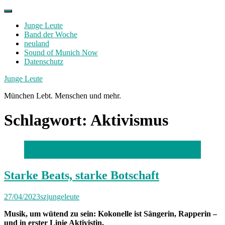
Skip
to
Junge Leute
content
Band der Woche
neuland
Sound of Munich Now
Datenschutz
Facebook
Twitter
Instagram
Junge Leute
München Lebt. Menschen und mehr.
Schlagwort:
Aktivismus
Foto: Andreas Roppel
Starke Beats, starke Botschaft
27/04/2023
szjungeleute
Musik, um wütend zu sein: Kokonelle ist Sängerin, Rapperin –
und in erster Linie Aktivistin.