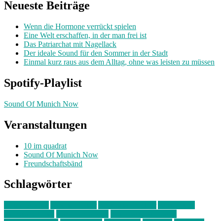
Neueste Beiträge
Wenn die Hormone verrückt spielen
Eine Welt erschaffen, in der man frei ist
Das Patriarchat mit Nagellack
Der ideale Sound für den Sommer in der Stadt
Einmal kurz raus aus dem Alltag, ohne was leisten zu müssen
Spotify-Playlist
Sound Of Munich Now
Veranstaltungen
10 im quadrat
Sound Of Munich Now
Freundschaftsbänd
Schlagwörter
10 im Quadrat
Amelie Völker
Anastasia Trenkler
Ausstellung
bahnwärter thiel
Band der Woche
Bei Krause zu Hause