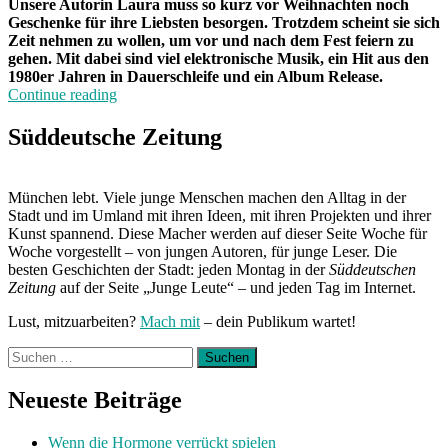
Unsere Autorin Laura muss so kurz vor Weihnachten noch
Geschenke für ihre Liebsten besorgen. Trotzdem scheint sie sich
Zeit nehmen zu wollen, um vor und nach dem Fest feiern zu
gehen. Mit dabei sind viel elektronische Musik, ein Hit aus den
1980er Jahren in Dauerschleife und ein Album Release.
„Von
Continue reading
Freitag
bis
Süddeutsche Zeitung
Freitag
München:
Unterwegs
München lebt. Viele junge Menschen machen den Alltag in der
mit
Stadt und im Umland mit ihren Ideen, mit ihren Projekten und ihrer
Laura“
Kunst spannend. Diese Macher werden auf dieser Seite Woche für
Woche vorgestellt – von jungen Autoren, für junge Leser. Die
besten Geschichten der Stadt: jeden Montag in der
Süddeutschen
Zeitung
auf der Seite „Junge Leute“ – und jeden Tag im Internet.
Lust, mitzuarbeiten?
Mach mit
– dein Publikum wartet!
Suchen
nach:
Neueste Beiträge
Wenn die Hormone verrückt spielen