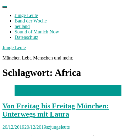
Skip
to
Junge Leute
content
Band der Woche
neuland
Sound of Munich Now
Datenschutz
Facebook
Twitter
Instagram
Junge Leute
München Lebt. Menschen und mehr.
Schlagwort:
Africa
Foto: privat
Von Freitag bis Freitag München:
Unterwegs mit Laura
20/12/2019
20/12/2019
szjungeleute