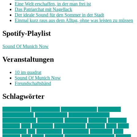
Eine Welt erschaffen, in der man frei ist
Das Patriarchat mit Nagellack
Der ideale Sound für den Sommer in der Stadt
Einmal kurz raus aus dem Alltag, ohne was leisten zu müssen
Spotify-Playlist
Sound Of Munich Now
Veranstaltungen
10 im quadrat
Sound Of Munich Now
Freundschaftsbänd
Schlagwörter
10 im Quadrat
Amelie Völker
Anastasia Trenkler
Ausstellung
bahnwärter thiel
Band der Woche
Bei Krause zu Hause
Beziehungsweise
ein abend mit
farbenladen
feierwerk
fotografie
Hip-Hop
indie
junge leute
junges münchen
Kolumne
kunst
Liebe
Lisi Wasmer
lmu
lost weekend
Louis Seibert
Max Fluder
mein
münchen
milla
musik
München
Münchens junge Kreative
neuland