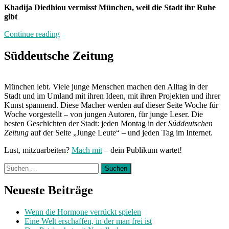
Khadija Diedhiou vermisst München, weil die Stadt ihr Ruhe
gibt
„„Ich
Continue reading
bin
ein
Süddeutsche Zeitung
Chaos-
Kopf““
München lebt. Viele junge Menschen machen den Alltag in der
Stadt und im Umland mit ihren Ideen, mit ihren Projekten und ihrer
Kunst spannend. Diese Macher werden auf dieser Seite Woche für
Woche vorgestellt – von jungen Autoren, für junge Leser. Die
besten Geschichten der Stadt: jeden Montag in der
Süddeutschen
Zeitung
auf der Seite „Junge Leute“ – und jeden Tag im Internet.
Lust, mitzuarbeiten?
Mach mit
– dein Publikum wartet!
Suchen
nach:
Neueste Beiträge
Wenn die Hormone verrückt spielen
Eine Welt erschaffen, in der man frei ist