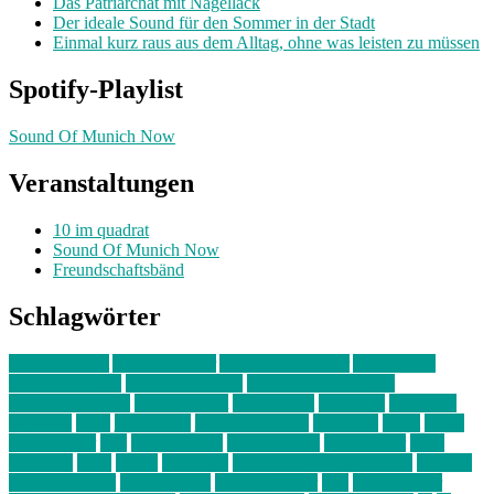
Das Patriarchat mit Nagellack
Der ideale Sound für den Sommer in der Stadt
Einmal kurz raus aus dem Alltag, ohne was leisten zu müssen
Spotify-Playlist
Sound Of Munich Now
Veranstaltungen
10 im quadrat
Sound Of Munich Now
Freundschaftsbänd
Schlagwörter
10 im Quadrat
Amelie Völker
Anastasia Trenkler
Ausstellung
bahnwärter thiel
Band der Woche
Bei Krause zu Hause
Beziehungsweise
ein abend mit
farbenladen
feierwerk
fotografie
Hip-Hop
indie
junge leute
junges münchen
Kolumne
kunst
Liebe
Lisi Wasmer
lmu
lost weekend
Louis Seibert
Max Fluder
mein
münchen
milla
musik
München
Münchens junge Kreative
neuland
ornella cosenza
Partnerschaft
Philipp Kreiter
pop
Rita Argauer