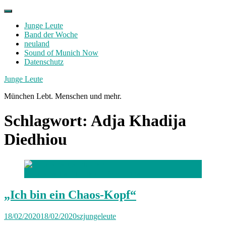
Skip
to
Junge Leute
content
Band der Woche
neuland
Sound of Munich Now
Datenschutz
Facebook
Twitter
Instagram
Junge Leute
München Lebt. Menschen und mehr.
Schlagwort:
Adja Khadija
Diedhiou
Adja Khadija Diedhiou /
Foto: Privat
„Ich bin ein Chaos-Kopf“
18/02/2020
18/02/2020
szjungeleute