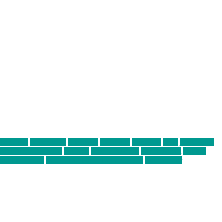
abend mit
farbenladen
feierwerk
fotografie
Hip-Hop
indie
junge leute
ens junge Kreative
neuland
ornella cosenza
Partnerschaft
Philipp
tag bis Freitag
von freitag bis freitag münchen
Zeichen der