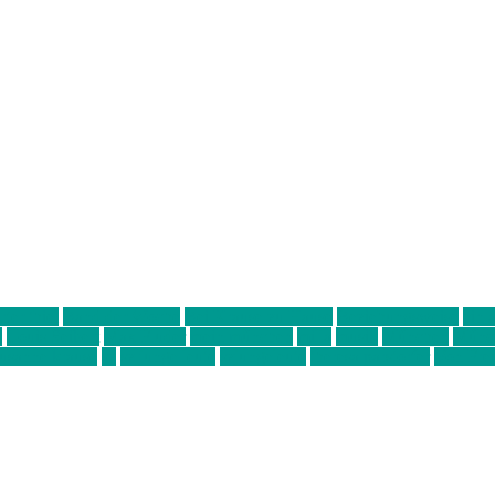
ter thiel
Band der Woche
Bei Krause zu Hause
Beziehungsweise
ein 
d
Louis Seibert
Max Fluder
mein münchen
milla
musik
München
Münch
usanne krause
sz
sz junge leute
szjungeleute
theresa parstorfer
Von Frei