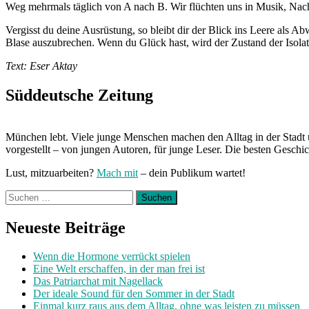
Weg mehrmals täglich von A nach B. Wir flüchten uns in Musik, Nachr
Vergisst du deine Ausrüstung, so bleibt dir der Blick ins Leere als 
Blase auszubrechen. Wenn du Glück hast, wird der Zustand der Isolat
Text: Eser Aktay
Süddeutsche Zeitung
München lebt. Viele junge Menschen machen den Alltag in der Stadt 
vorgestellt – von jungen Autoren, für junge Leser. Die besten Geschi
Lust, mitzuarbeiten?
Mach mit
– dein Publikum wartet!
Suchen
nach:
Neueste Beiträge
Wenn die Hormone verrückt spielen
Eine Welt erschaffen, in der man frei ist
Das Patriarchat mit Nagellack
Der ideale Sound für den Sommer in der Stadt
Einmal kurz raus aus dem Alltag, ohne was leisten zu müssen