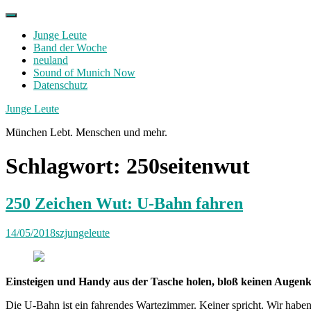
Skip
to
Junge Leute
content
Band der Woche
neuland
Sound of Munich Now
Datenschutz
Facebook
Twitter
Instagram
Junge Leute
München Lebt. Menschen und mehr.
Schlagwort:
250seitenwut
250 Zeichen Wut: U-Bahn fahren
14/05/2018
szjungeleute
Einsteigen und Handy aus der Tasche holen, bloß keinen Augenk
Die U-Bahn ist ein fahrendes Wartezimmer. Keiner spricht. Wir habe