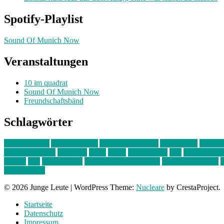
Spotify-Playlist
Sound Of Munich Now
Veranstaltungen
10 im quadrat
Sound Of Munich Now
Freundschaftsbänd
Schlagwörter
10 im Quadrat
Amelie Völker
Anastasia Trenkler
Ausstellung
bahnwär
junges münchen
Kolumne
kunst
Liebe
Lisi Wasmer
lmu
lost weeken
Kreiter
pop
Rita Argauer
Sound Of Munich Now
Stefanie Witterauf
s
Freundschaft
© 2026 Junge Leute
|
WordPress Theme:
Nucleare
by CrestaProject.
Startseite
Datenschutz
Impressum