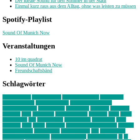
Der ideale Sound für den Sommer in der Stadt
Einmal kurz raus aus dem Alltag, ohne was leisten zu müssen
Spotify-Playlist
Sound Of Munich Now
Veranstaltungen
10 im quadrat
Sound Of Munich Now
Freundschaftsbänd
Schlagwörter
10 im Quadrat
Amelie Völker
Anastasia Trenkler
Ausstellung
bahnwärter thiel
Band der Woche
Bei Krause zu Hause
Beziehungsweise
ein abend mit
farbenladen
feierwerk
fotografie
Hip-Hop
indie
junge leute
junges münchen
Kolumne
kunst
Liebe
Lisi Wasmer
lmu
lost weekend
Louis Seibert
Max Fluder
mein
münchen
milla
musik
München
Münchens junge Kreative
neuland
ornella cosenza
Partnerschaft
Philipp Kreiter
pop
Rita Argauer
Sound Of Munich Now
Stefanie Witterauf
susanne krause
sz
sz