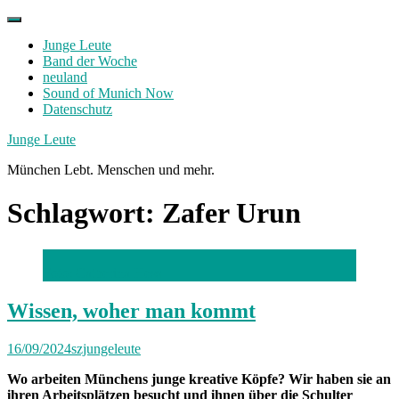
Skip
to
Junge Leute
content
Band der Woche
neuland
Sound of Munich Now
Datenschutz
Facebook
Twitter
Instagram
Junge Leute
München Lebt. Menschen und mehr.
Schlagwort:
Zafer Urun
Foto: Catherina Hess
Wissen, woher man kommt
16/09/2024
szjungeleute
Wo arbeiten Münchens junge kreative Köpfe? Wir haben sie an
ihren Arbeitsplätzen besucht und ihnen über die Schulter