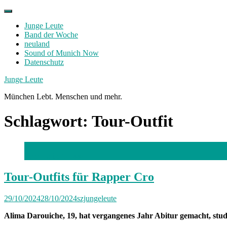
Skip
to
Junge Leute
content
Band der Woche
neuland
Sound of Munich Now
Datenschutz
Facebook
Twitter
Instagram
Junge Leute
München Lebt. Menschen und mehr.
Schlagwort:
Tour-Outfit
Foto: Robert Haas
Tour-Outfits für Rapper Cro
29/10/2024
28/10/2024
szjungeleute
Alima Darouiche, 19, hat vergangenes Jahr Abitur gemacht, studi