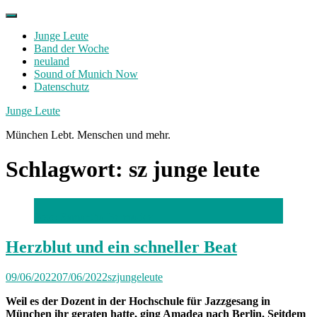
Skip
to
Junge Leute
content
Band der Woche
neuland
Sound of Munich Now
Datenschutz
Facebook
Twitter
Instagram
Junge Leute
München Lebt. Menschen und mehr.
Schlagwort:
sz junge leute
Foto: Samantha Bermudez
Herzblut und ein schneller Beat
09/06/2022
07/06/2022
szjungeleute
Weil es der Dozent in der Hochschule für Jazzgesang in
München ihr geraten hatte, ging Amadea nach Berlin. Seitdem