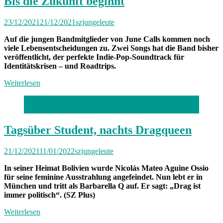
Bis die Zukunft beginnt
23/12/2021
21/12/2021
szjungeleute
Auf die jungen Bandmitglieder von June Calls kommen noch
viele Lebensentscheidungen zu. Zwei Songs hat die Band bisher
veröffentlicht, der perfekte Indie-Pop-Soundtrack für
Identitätskrisen – und Roadtrips.
Weiterlesen
Foto: Alessandra Schellnegger
Tagsüber Student, nachts Dragqueen
21/12/2021
11/01/2022
szjungeleute
In seiner Heimat Bolivien wurde Nicolás Mateo Aguine Ossio
für seine feminine Ausstrahlung angefeindet. Nun lebt er in
München und tritt als Barbarella Q auf. Er sagt: „Drag ist
immer politisch“. (SZ Plus)
Weiterlesen