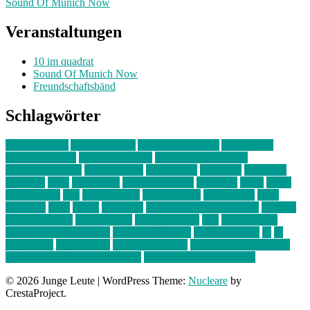
Sound Of Munich Now
Veranstaltungen
10 im quadrat
Sound Of Munich Now
Freundschaftsbänd
Schlagwörter
10 im Quadrat
Amelie Völker
Anastasia Trenkler
Ausstellung
bahnwärter thiel
Band der Woche
Bei Krause zu Hause
Beziehungsweise
ein abend mit
farbenladen
feierwerk
fotografie
Hip-Hop
indie
junge leute
junges münchen
Kolumne
kunst
Liebe
Lisi Wasmer
lmu
lost weekend
Louis Seibert
Max Fluder
mein
münchen
milla
musik
München
Münchens junge Kreative
neuland
ornella cosenza
Partnerschaft
Philipp Kreiter
pop
Rita Argauer
Sound Of Munich Now
Stefanie Witterauf
susanne krause
sz
sz
junge leute
szjungeleute
theresa parstorfer
Von Freitag bis Freitag
von freitag bis freitag münchen
Zeichen der Freundschaft
© 2026 Junge Leute
|
WordPress Theme:
Nucleare
by
CrestaProject.