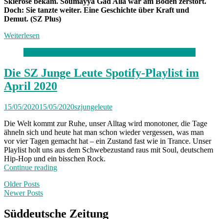
Sklerose bekam. Soumayya Gad Alla war am Boden zerstört.
Doch: Sie tanzte weiter. Eine Geschichte über Kraft und
Demut. (SZ Plus)
Weiterlesen
Die SZ Junge Leute Spotify-Playlist im
April 2020
15/05/2020
15/05/2020
szjungeleute
Die Welt kommt zur Ruhe, unser Alltag wird monotoner, die Tage
ähneln sich und heute hat man schon wieder vergessen, was man
vor vier Tagen gemacht hat – ein Zustand fast wie in Trance. Unser
Playlist holt uns aus dem Schwebezustand raus mit Soul, deutschem
Hip-Hop und ein bisschen Rock.
„Die
Continue reading
SZ
Posts
Older Posts
Junge
Newer Posts
Leute
navigation
Spotify-
Playlist
Süddeutsche Zeitung