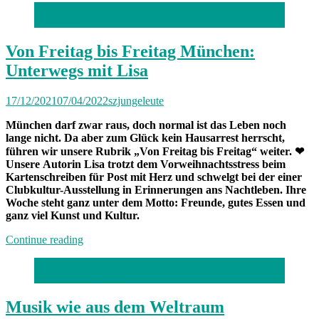
Foto: privat
Von Freitag bis Freitag München:
Unterwegs mit Lisa
17/12/2021
07/04/2022
szjungeleute
München darf zwar raus, doch normal ist das Leben noch
lange nicht. Da aber zum Glück kein Hausarrest herrscht,
führen wir unsere Rubrik „Von Freitag bis Freitag“ weiter.
❤
Unsere Autorin Lisa trotzt dem Vorweihnachtsstress beim
Kartenschreiben für Post mit Herz und schwelgt bei der einer
Clubkultur-Ausstellung in Erinnerungen ans Nachtleben. Ihre
Woche steht ganz unter dem Motto: Freunde, gutes Essen und
ganz viel Kunst und Kultur.
„Von
Continue reading
Freitag
bis
Foto: Leonie Wessel
Freitag
München:
Unterwegs
Musik wie aus dem Weltraum
mit