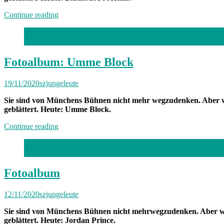
„Fotoalbum“
Continue reading
Fotos: Gino Dambrowski, Final Chapter, privat (3)
Fotoalbum: Umme Block
19/11/2020
szjungeleute
Sie sind von Münchens Bühnen nicht mehr wegzudenken. Aber wi
geblättert. Heute: Umme Block.
„Fotoalbum:
Continue reading
Umme
Block“
Fotos: Tavis Beck, privat (4)
Fotoalbum
12/11/2020
szjungeleute
Sie sind von Münchens Bühnen nicht mehrwegzudenken. Aber wie
geblättert. Heute: Jordan Prince.