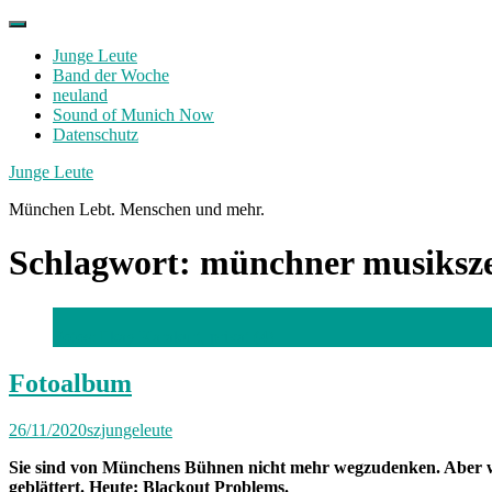
Skip
to
Junge Leute
content
Band der Woche
neuland
Sound of Munich Now
Datenschutz
Facebook
Twitter
Instagram
Junge Leute
München Lebt. Menschen und mehr.
Schlagwort:
münchner musiksz
Fotos: Ilkay Karakurt, privat (4)
Fotoalbum
26/11/2020
szjungeleute
Sie sind von Münchens Bühnen nicht mehr wegzudenken. Aber wi
geblättert. Heute: Blackout Problems.