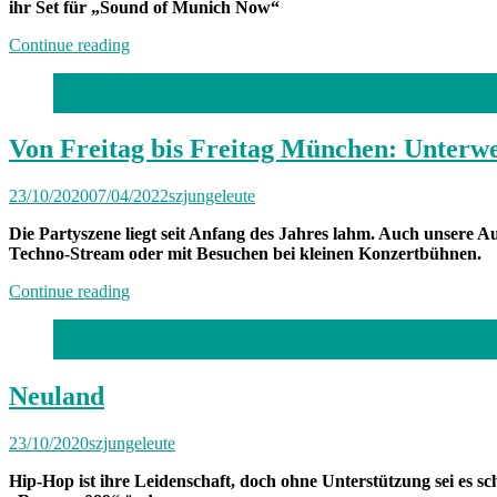
ihr Set für „Sound of Munich Now“
„Wird
Continue reading
schon
halten“
Foto: Alissa Lüpke
Von Freitag bis Freitag München: Unterw
23/10/2020
07/04/2022
szjungeleute
Die Partyszene liegt seit Anfang des Jahres lahm. Auch unsere
Techno-Stream oder mit Besuchen bei kleinen Konzertbühnen.
„Von
Continue reading
Freitag
bis
Foto: privat
Freitag
München:
Unterwegs
Neuland
mit
Amelie“
23/10/2020
szjungeleute
Hip-Hop ist ihre Leidenschaft, doch ohne Unterstützung sei es