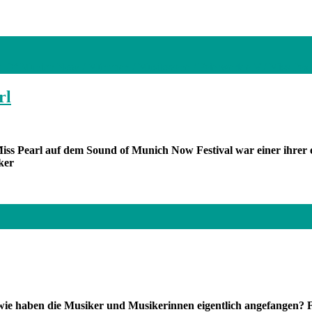
Of Munich Now / München / Musikszene / Feierwerk e.V./ Miss Pear
rl
iss Pearl auf dem Sound of Munich Now Festival war einer ihrer 
ker
e haben die Musiker und Musikerinnen eigentlich angefangen? F