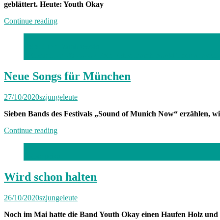
geblättert. Heute: Youth Okay
„Fotoalbum“
Continue reading
Foto: Gino Dambrowski
München, 24.09.2020 / Foto: Gino Dambrowski Thema: Sound
Neue Songs für München
27/10/2020
szjungeleute
Sieben Bands des Festivals „Sound of Munich Now“ erzählen, wie
„Neue
Continue reading
Songs
für
Fotos: privat
München“
Wird schon halten
26/10/2020
szjungeleute
Noch im Mai hatte die Band Youth Okay einen Haufen Holz und 