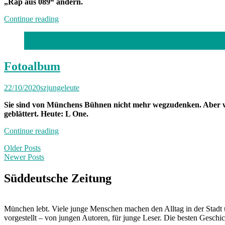
„Rap aus 089“ ändern.
„Neuland“
Continue reading
Fotos: Northern Draw, privat (4)
Fotoalbum
22/10/2020
szjungeleute
Sie sind von Münchens Bühnen nicht mehr wegzudenken. Aber wi
geblättert. Heute: L One.
„Fotoalbum“
Continue reading
Posts
Older Posts
Newer Posts
navigation
Süddeutsche Zeitung
München lebt. Viele junge Menschen machen den Alltag in der Stadt 
vorgestellt – von jungen Autoren, für junge Leser. Die besten Geschi