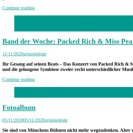
„Fotoalbum“
Continue reading
Foto: Gino Dambrowski
München, 23.09.2020 / Foto: Gino Dambrowski Thema: Sound 
Band der Woche: Packed Rich & Miss Pea
11/11/2020
szjungeleute
Ihr Gesang auf seinen Beats – Das Konzert von Packed Rich & M
und die gelungene Symbiose zweier recht unterschiedlicher Musi
„Band
Continue reading
der
Woche:
Fotos: Flo Dotzauer, Bastian Scholl, privat (3)
Packed
Rich
&
Fotoalbum
Miss
Pearl“
05/11/2020
05/11/2020
szjungeleute
Sie sind von Münchens Bühnen nicht mehr wegzudenken. Aber wi