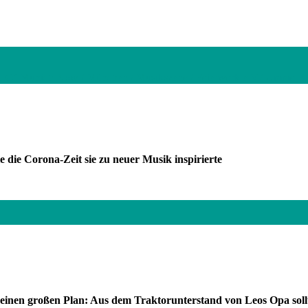
 Of Munich Now / München / Musikszene / Feierwerk e.V./ Umme B
 die Corona-Zeit sie zu neuer Musik inspirierte
einen großen Plan: Aus dem Traktorunterstand von Leos Opa soll