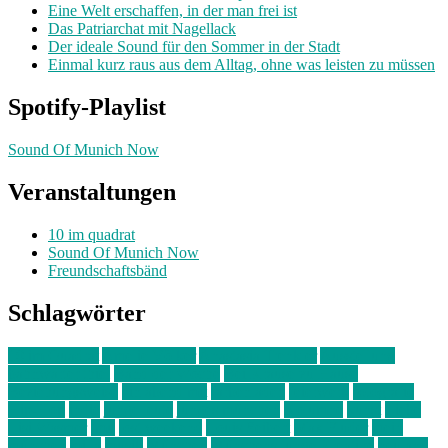
Eine Welt erschaffen, in der man frei ist
Das Patriarchat mit Nagellack
Der ideale Sound für den Sommer in der Stadt
Einmal kurz raus aus dem Alltag, ohne was leisten zu müssen
Spotify-Playlist
Sound Of Munich Now
Veranstaltungen
10 im quadrat
Sound Of Munich Now
Freundschaftsbänd
Schlagwörter
10 im Quadrat
Amelie Völker
Anastasia Trenkler
Ausstellung
bahnwärter thiel
Band der Woche
Bei Krause zu Hause
Beziehungsweise
ein abend mit
farbenladen
feierwerk
fotografie
Hip-Hop
indie
junge leute
junges münchen
Kolumne
kunst
Liebe
Lisi Wasmer
lmu
lost weekend
Louis Seibert
Max Fluder
mein
münchen
milla
musik
München
Münchens junge Kreative
neuland