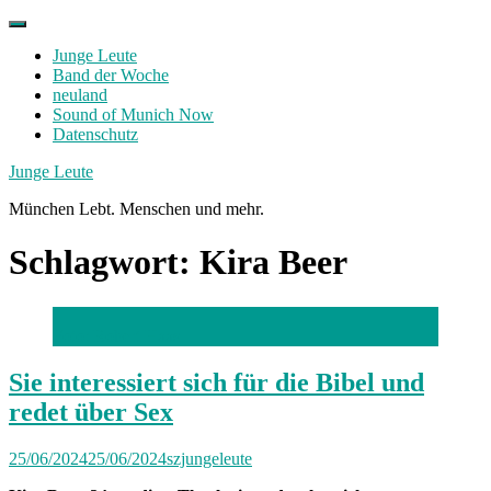
Skip
to
Junge Leute
content
Band der Woche
neuland
Sound of Munich Now
Datenschutz
Facebook
Twitter
Instagram
Junge Leute
München Lebt. Menschen und mehr.
Schlagwort:
Kira Beer
Foto: Robert Haas
Sie interessiert sich für die Bibel und
redet über Sex
25/06/2024
25/06/2024
szjungeleute