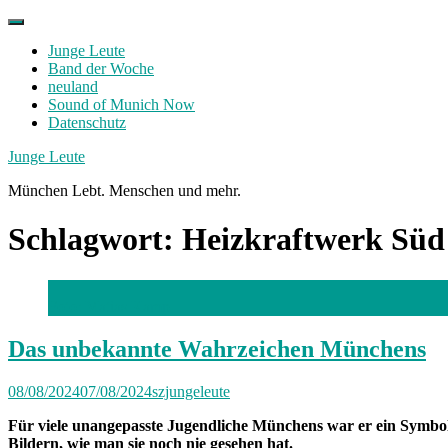
Skip
to
Junge Leute
content
Band der Woche
neuland
Sound of Munich Now
Datenschutz
Facebook
Twitter
Instagram
Junge Leute
München Lebt. Menschen und mehr.
Schlagwort:
Heizkraftwerk Süd
Foto: Matias Kamp
Das unbekannte Wahrzeichen Münchens
08/08/2024
07/08/2024
szjungeleute
Für viele unangepasste Jugendliche Münchens war er ein Symbol 
Bildern, wie man sie noch nie gesehen hat.