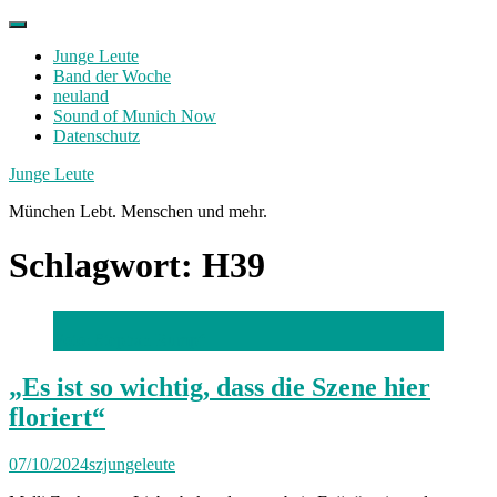
Skip
to
Junge Leute
content
Band der Woche
neuland
Sound of Munich Now
Datenschutz
Facebook
Twitter
Instagram
Junge Leute
München Lebt. Menschen und mehr.
Schlagwort:
H39
Foto: Stephan Rumpf
„Es ist so wichtig, dass die Szene hier
floriert“
07/10/2024
szjungeleute