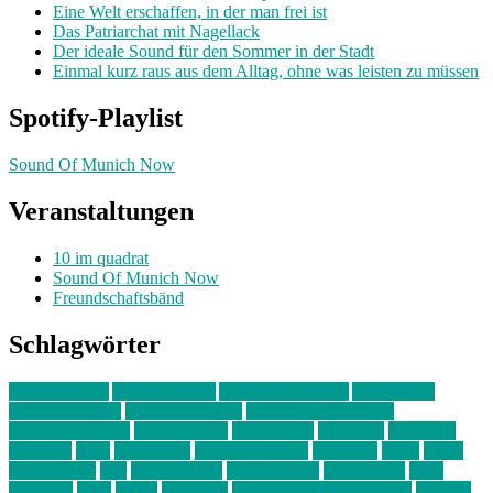
Eine Welt erschaffen, in der man frei ist
Das Patriarchat mit Nagellack
Der ideale Sound für den Sommer in der Stadt
Einmal kurz raus aus dem Alltag, ohne was leisten zu müssen
Spotify-Playlist
Sound Of Munich Now
Veranstaltungen
10 im quadrat
Sound Of Munich Now
Freundschaftsbänd
Schlagwörter
10 im Quadrat
Amelie Völker
Anastasia Trenkler
Ausstellung
bahnwärter thiel
Band der Woche
Bei Krause zu Hause
Beziehungsweise
ein abend mit
farbenladen
feierwerk
fotografie
Hip-Hop
indie
junge leute
junges münchen
Kolumne
kunst
Liebe
Lisi Wasmer
lmu
lost weekend
Louis Seibert
Max Fluder
mein
münchen
milla
musik
München
Münchens junge Kreative
neuland