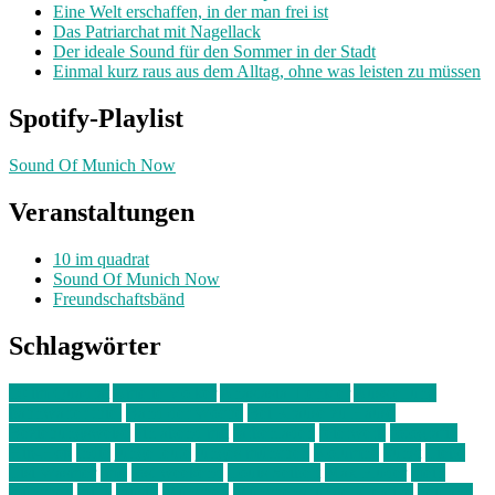
Eine Welt erschaffen, in der man frei ist
Das Patriarchat mit Nagellack
Der ideale Sound für den Sommer in der Stadt
Einmal kurz raus aus dem Alltag, ohne was leisten zu müssen
Spotify-Playlist
Sound Of Munich Now
Veranstaltungen
10 im quadrat
Sound Of Munich Now
Freundschaftsbänd
Schlagwörter
10 im Quadrat
Amelie Völker
Anastasia Trenkler
Ausstellung
bahnwärter thiel
Band der Woche
Bei Krause zu Hause
Beziehungsweise
ein abend mit
farbenladen
feierwerk
fotografie
Hip-Hop
indie
junge leute
junges münchen
Kolumne
kunst
Liebe
Lisi Wasmer
lmu
lost weekend
Louis Seibert
Max Fluder
mein
münchen
milla
musik
München
Münchens junge Kreative
neuland