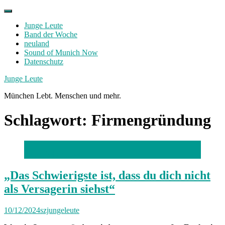
Skip
to
Junge Leute
content
Band der Woche
neuland
Sound of Munich Now
Datenschutz
Facebook
Twitter
Instagram
Junge Leute
München Lebt. Menschen und mehr.
Schlagwort:
Firmengründung
Foto: Robert Haas
„Das Schwierigste ist, dass du dich nicht
als Versagerin siehst“
10/12/2024
szjungeleute