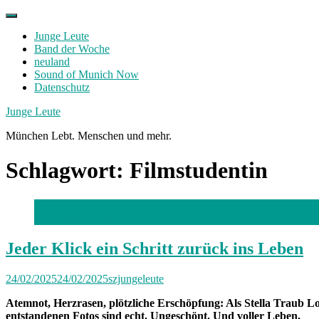
Skip
to
Junge Leute
content
Band der Woche
neuland
Sound of Munich Now
Datenschutz
Facebook
Twitter
Instagram
Junge Leute
München Lebt. Menschen und mehr.
Schlagwort:
Filmstudentin
Foto: Robert Haas
Jeder Klick ein Schritt zurück ins Leben
24/02/2025
24/02/2025
szjungeleute
Atemnot, Herzrasen, plötzliche Erschöpfung: Als Stella Traub L
entstandenen Fotos sind echt. Ungeschönt. Und voller Leben.