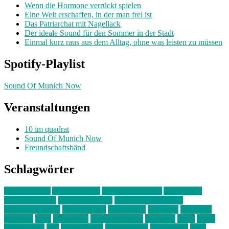
Wenn die Hormone verrückt spielen
Eine Welt erschaffen, in der man frei ist
Das Patriarchat mit Nagellack
Der ideale Sound für den Sommer in der Stadt
Einmal kurz raus aus dem Alltag, ohne was leisten zu müssen
Spotify-Playlist
Sound Of Munich Now
Veranstaltungen
10 im quadrat
Sound Of Munich Now
Freundschaftsbänd
Schlagwörter
10 im Quadrat
Amelie Völker
Anastasia Trenkler
Ausstellung
bahnwärter thiel
Band der Woche
Bei Krause zu Hause
Beziehungsweise
ein abend mit
farbenladen
feierwerk
fotografie
Hip-Hop
indie
junge leute
junges münchen
Kolumne
kunst
Liebe
Lisi Wasmer
lmu
lost weekend
Louis Seibert
Max Fluder
mein