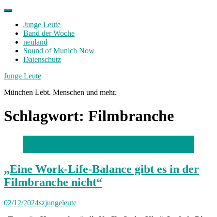
Skip
to
Junge Leute
content
Band der Woche
neuland
Sound of Munich Now
Datenschutz
Facebook
Twitter
Instagram
Junge Leute
München Lebt. Menschen und mehr.
Schlagwort:
Filmbranche
Foto: Leonhard Simon
„Eine Work-Life-Balance gibt es in der
Filmbranche nicht“
02/12/2024
szjungeleute