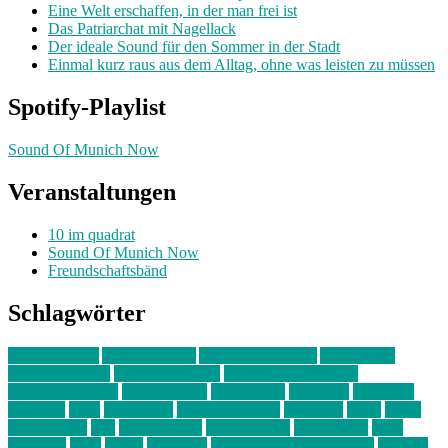
Eine Welt erschaffen, in der man frei ist
Das Patriarchat mit Nagellack
Der ideale Sound für den Sommer in der Stadt
Einmal kurz raus aus dem Alltag, ohne was leisten zu müssen
Spotify-Playlist
Sound Of Munich Now
Veranstaltungen
10 im quadrat
Sound Of Munich Now
Freundschaftsbänd
Schlagwörter
10 im Quadrat
Amelie Völker
Anastasia Trenkler
Ausstellung
bahnwärter thiel
Band der Woche
Bei Krause zu Hause
Beziehungsweise
ein abend mit
farbenladen
feierwerk
fotografie
Hip-Hop
indie
junge leute
junges münchen
Kolumne
kunst
Liebe
Lisi Wasmer
lmu
lost weekend
Louis Seibert
Max Fluder
mein
münchen
milla
musik
München
Münchens junge Kreative
neuland