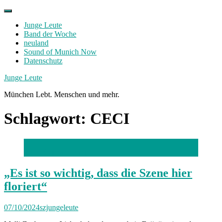
Skip
to
Junge Leute
content
Band der Woche
neuland
Sound of Munich Now
Datenschutz
Facebook
Twitter
Instagram
Junge Leute
München Lebt. Menschen und mehr.
Schlagwort:
CECI
Foto: Stephan Rumpf
„Es ist so wichtig, dass die Szene hier
floriert“
07/10/2024
szjungeleute