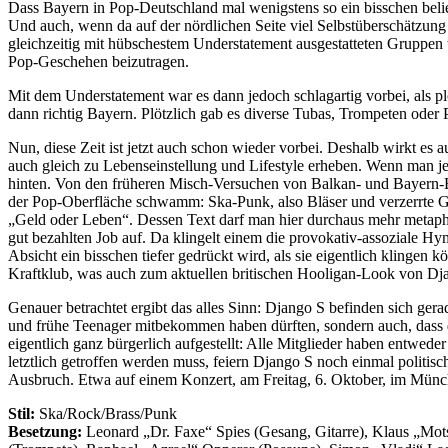
Dass Bayern in Pop-Deutschland mal wenigstens so ein bisschen belie
Und auch, wenn da auf der nördlichen Seite viel Selbstüberschätzun
gleichzeitig mit hübschestem Understatement ausgestatteten Gruppen w
Pop-Geschehen beizutragen.
Mit dem Understatement war es dann jedoch schlagartig vorbei, als p
dann richtig Bayern. Plötzlich gab es diverse Tubas, Trompeten oder 
Nun, diese Zeit ist jetzt auch schon wieder vorbei. Deshalb wirkt e
auch gleich zu Lebenseinstellung und Lifestyle erheben. Wenn man je
hinten. Von den früheren Misch-Versuchen von Balkan- und Bayern-Beat
der Pop-Oberfläche schwamm: Ska-Punk, also Bläser und verzerrte Git
„Geld oder Leben“. Dessen Text darf man hier durchaus mehr metap
gut bezahlten Job auf. Da klingelt einem die provokativ-assoziale 
Absicht ein bisschen tiefer gedrückt wird, als sie eigentlich klingen
Kraftklub, was auch zum aktuellen britischen Hooligan-Look von Dja
Genauer betrachtet ergibt das alles Sinn: Django S befinden sich ge
und frühe Teenager mitbekommen haben dürften, sondern auch, dass d
eigentlich ganz bürgerlich aufgestellt: Alle Mitglieder haben entwed
letztlich getroffen werden muss, feiern Django S noch einmal politis
Ausbruch. Etwa auf einem Konzert, am Freitag, 6. Oktober, im Münch
Stil:
Ska/Rock/Brass/Punk
Besetzung:
Leonard „Dr. Faxe“ Spies (Gesang, Gitarre), Klaus „Mo