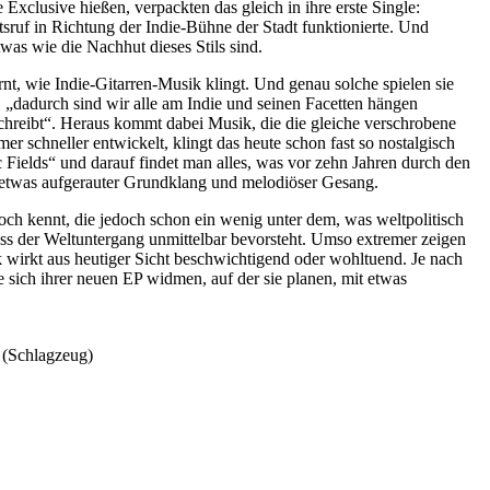
clusive hießen, verpackten das gleich in ihre erste Single:
sruf in Richtung der Indie-Bühne der Stadt funktionierte. Und
was wie die Nachhut dieses Stils sind.
nt, wie Indie-Gitarren-Musik klingt. Und genau solche spielen sie
e, „dadurch sind wir alle am Indie und seinen Facetten hängen
chreibt“. Heraus kommt dabei Musik, die die gleiche verschrobene
 schneller entwickelt, klingt das heute schon fast so nostalgisch
c Fields“ und darauf findet man alles, was vor zehn Jahren durch den
in etwas aufgerauter Grundklang und melodiöser Gesang.
noch kennt, die jedoch schon ein wenig unter dem, was weltpolitisch
 dass der Weltuntergang unmittelbar bevorsteht. Umso extremer zeigen
 wirkt aus heutiger Sicht beschwichtigend oder wohltuend. Je nach
e sich ihrer neuen EP widmen, auf der sie planen, mit etwas
 (Schlagzeug)