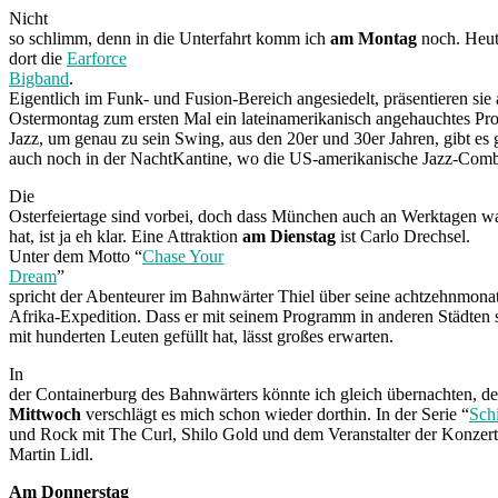
Nicht
so schlimm, denn in die Unterfahrt komm ich
am Montag
noch. Heute
dort die
Earforce
Bigband
.
Eigentlich im Funk- und Fusion-Bereich angesiedelt, präsentieren sie
Ostermontag zum ersten Mal ein lateinamerikanisch angehauchtes P
Jazz, um genau zu sein Swing, aus den 20er und 30er Jahren, gibt es g
auch noch in der NachtKantine, wo die US-amerikanische Jazz-Co
Die
Osterfeiertage sind vorbei, doch dass München auch an Werktagen wa
hat, ist ja eh klar. Eine Attraktion
am Dienstag
ist Carlo Drechsel.
Unter dem Motto “
Chase Your
Dream
”
spricht der Abenteurer im Bahnwärter Thiel über seine achtzehnmona
Afrika-Expedition. Dass er mit seinem Programm in anderen Städten 
mit hunderten Leuten gefüllt hat, lässt großes erwarten.
In
der Containerburg des Bahnwärters könnte ich gleich übernachten, d
Mittwoch
verschlägt es mich schon wieder dorthin. In der Serie “
Sch
und Rock mit The Curl, Shilo Gold und dem Veranstalter der Konzertr
Martin Lidl.
Am Donnerstag