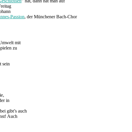
Geschlossen
” hat, dann hat man auf
Freitag
Johann
nnes-Passion
, der Münchener Bach-Chor
 Umwelt mit
pielen zu
t sein
ie,
er in
ei gibt’s auch
nst! Auch