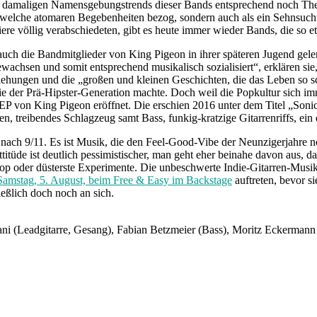
 damaligen Namensgebungstrends dieser Bands entsprechend noch The Ex
dwelche atomaren Begebenheiten bezog, sondern auch als ein Sehnsucht
re völlig verabschiedeten, gibt es heute immer wieder Bands, die so et
 auch die Bandmitglieder von King Pigeon in ihrer späteren Jugend geler
ewachsen und somit entsprechend musikalisch sozialisiert“, erklären si
iehungen und die „großen und kleinen Geschichten, die das Leben so s
der Prä-Hipster-Generation machte. Doch weil die Popkultur sich immer
n EP von King Pigeon eröffnet. Die erschien 2016 unter dem Titel „Soni
en, treibendes Schlagzeug samt Bass, funkig-kratzige Gitarrenriffs, e
ar nach 9/11. Es ist Musik, die den Feel-Good-Vibe der Neunzigerjahre 
Attitüde ist deutlich pessimistischer, man geht eher beinahe davon aus,
op oder düsterste Experimente. Die unbeschwerte Indie-Gitarren-Musik
amstag, 5. August, beim Free & Easy im Backstage
auftreten, bevor si
ießlich doch noch an sich.
ni (Leadgitarre, Gesang), Fabian Betzmeier (Bass), Moritz Eckermann