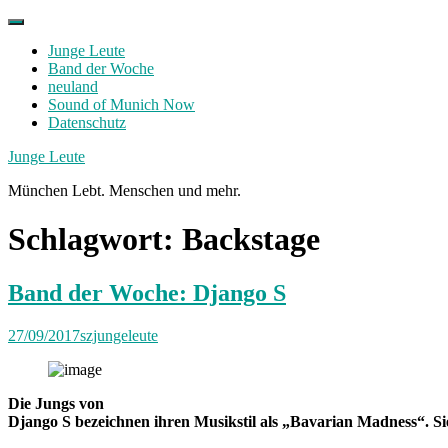
Skip
to
Junge Leute
content
Band der Woche
neuland
Sound of Munich Now
Datenschutz
Facebook
Twitter
Instagram
Junge Leute
München Lebt. Menschen und mehr.
Schlagwort:
Backstage
Band der Woche: Django S
27/09/2017
szjungeleute
Die Jungs von
Django S bezeichnen ihren Musikstil als „Bavarian Madness“. Sie 