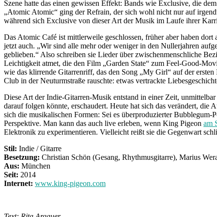
Szene hatte das einen gewissen Effekt: Bands wie Exclusive, die dem
„Atomic Atomic“ ging der Refrain, der sich wohl nicht nur auf irgen
während sich Exclusive von dieser Art der Musik im Laufe ihrer Karrie
Das Atomic Café ist mittlerweile geschlossen, früher aber haben dort
jetzt auch. „Wir sind alle mehr oder weniger in den Nullerjahren aufg
geblieben.“ Also schreiben sie Lieder über zwischenmenschliche Bez
Leichtigkeit atmet, die den Film „Garden State“ zum Feel-Good-Movie 
wie das klirrende Gitarrenriff, das den Song „My Girl“ auf der erste
Club in der Neuturmstraße rauschte: etwas vertrackte Liebesgeschicht
Diese Art der Indie-Gitarren-Musik entstand in einer Zeit, unmittelb
darauf folgen könnte, erschaudert. Heute hat sich das verändert, die 
sich die musikalischen Formen: Sei es überproduzierter Bubblegum-P
Perspektive. Man kann das auch live erleben, wenn King Pigeon
am S
Elektronik zu experimentieren. Vielleicht reißt sie die Gegenwart schl
Stil:
Indie / Gitarre
Besetzung:
Christian Schön (Gesang, Rhythmusgitarre), Marius Wera
Aus:
München
Seit:
2014
Internet:
www.king-pigeon.com
Text: Rita Argauer