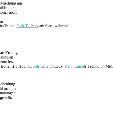
e Mischung aus
bildender
 sogar noch
en –
die-Truppe
Peak To Peak
am Start, während
m Freitag
chzuholen
 zum letzten
leone, Hip Hop mit
Solemafia
im Crux,
Keith Carnal
s Techno im MMA
tscheidung
ohl man im
staltungen
estellt.