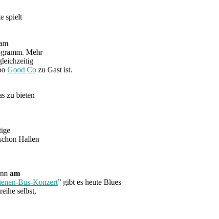
 spielt
 am
rogramm. Mehr
leichzeitig
mbo
Good Co
zu Gast ist.
s zu bieten
tige
schon Hallen
enn
am
ienen-Bus-Konzert
” gibt es heute Blues
eihe selbst,