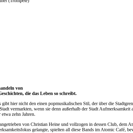
dner (Trompete)
 handeln von
schichten, die das Leben so schreibt.
ibt hier nicht den einen popmusikalischen Stil, der über die Stadtgren
 Stadt vermarkten, wenn sie denn außerhalb der Stadt Aufmerksamkeit a
r etwa zehn Jahren.
 angetrieben von Christian Heine und vollzogen in dessen Club, dem Ato
ksamkeitsfokus gelangte, spielten all diese Bands im Atomic Café, bev