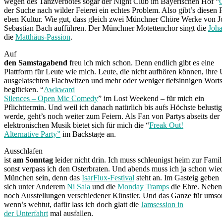
wegen des Tanzverbotes sogar der Night Club im Bayerischen Hof “
der Suche nach wilder Feierei ein echtes Problem. Also gibt’s diesen 
eben Kultur. Wie gut, dass gleich zwei Münchner Chöre Werke von 
Sebastian Bach aufführen. Der Münchner Motettenchor singt die
Joha
die
Matthäus-Passion
.
Auf
den Samstagabend
freu ich mich schon. Denn endlich gibt es eine
Plattform für Leute wie mich. Leute, die nicht aufhören können, ihre
ausgelatschten Flachwitzen und mehr oder weniger tiefsinnigen Worts
beglücken. “
Awkward
Silences – Open Mic Comedy
” im Lost Weekend – für mich ein
Pflichttermin. Und weil ich danach natürlich bis aufs Höchste belustig
werde, geht’s noch weiter zum Feiern. Als Fan von Partys abseits der
elektronischen Musik bietet sich für mich die “
Freak Out!
Alternative Party”
im Backstage an.
Ausschlafen
ist
am Sonntag
leider nicht drin. Ich muss schleunigst heim zur Famil
sonst verpass ich den Osterbraten. Und abends muss ich ja schon wied
München sein, denn das
IsarFlux-Festival
steht an. Im Gasteig geben
sich unter Anderem
Ni Sala
und die
Monday Tramps
die Ehre. Nebenb
noch Ausstellungen verschiedener Künstler. Und das Ganze für umso
wenn’s wehtut, dafür lass ich doch glatt die
Jamsession in
der Unterfahrt
mal ausfallen.