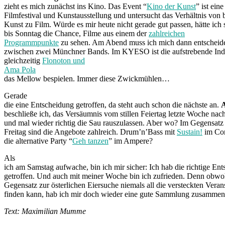
zieht es mich zunächst ins Kino. Das Event “
Kino der Kunst
” ist ein
Filmfestival und Kunstausstellung und untersucht das Verhältnis von 
Kunst zu Film. Würde es mir heute nicht gerade gut passen, hätte ich
bis Sonntag die Chance, Filme aus einem der
zahlreichen
Programmpunkte
zu sehen. Am Abend muss ich mich dann entscheid
zwischen zwei Münchner Bands. Im KYESO ist die aufstrebende In
gleichzeitig
Flonoton und
Ama Pola
das Mellow bespielen. Immer diese Zwickmühlen…
Gerade
die eine Entscheidung getroffen, da steht auch schon die nächste an.
A
beschließe ich, das Versäumnis vom stillen Feiertag letzte Woche na
und mal wieder richtig die Sau rauszulassen. Aber wo? Im Gegensatz
Freitag sind die Angebote zahlreich. Drum’n’Bass mit
Sustain!
im Cor
die alternative Party “
Geh tanzen
” im Ampere?
Als
ich am Samstag aufwache, bin ich mir sicher: Ich hab die richtige En
getroffen. Und auch mit meiner Woche bin ich zufrieden. Denn obw
Gegensatz zur österlichen Eiersuche niemals all die versteckten Veran
finden kann, hab ich mir doch wieder eine gute Sammlung zusammeng
Text: Maximilian Mumme