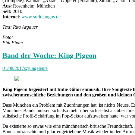
(Trompete), Raphael „Azrael“ Opperer (Posaune), Simon „Vladi“ La
Aus
: Rosenheim, München
Seit:
2010
Internet
:
www.suridjangos.de
Text: Rita Argauer
Foto:
Phil Pham
Band der Woche: King Pigeon
01/08/2017
szjungeleute
King Pigeon begeistert mit Indie-Gitarrenmusik. Ihre Songtexte
zwischenmenschliche Beziehungen und den großen und kleinen Ge
Dass München ein Problem mit Zuordnungen hat, ist nichts Neues. Es g
Münchner Bands müssen sich also mehr über sich selbst als über ihre
stilistische Profil-Schärfung im Pop-Sektor aufzuweisen hatte, war vo
Da existierte so etwas wie eine münchnerisch-britische Freundschaft,
Bands aufrauschte und gitarrengetriebene Musik wieder in den Aufmer