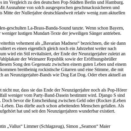
los im Vergleich zu den deutschen Pop-Städten Berlin und Hamburg.
e: Mit Ausnahme von solch ausgesprochen geschmackssicheren und
s Mitte der Nullerjahre deutschlandweit relativ wenig zum aktuellen
pellen-geschulten La-Brass-Banda-Sound tanzte. Wenn schon Bayern,
r weniger lustigen Mundart-Texte der jeweiligen Sänger antrieben.
 weiterhin vehement als „Bavarian Madness“ bezeichnen, die sie dann
ert es einen eigentlich gleich noch ein Jahrzehnt weiter nach
wird ein Stil revitalisiert, der Ende der Neunzigerjahre zuletzt an
 Wahlplakate der Weimarer Republik sowie der Eröffnungsbrüller
n diesem Song den Gegensatz zwischen einem guten Leben und einem
ommen breitbeinig rockistische Gitarren und eine Stimme, die mit
alisch an Neunzigerjahre-Bands wie Dog Eat Dog. Oder eben aktuell an
 nicht nur, dass sie das Ende der Neunzigerjahre noch als Pop-Hörer
alfall weniger vom Party-Band-Dasein bestimmt wird. Django S sind
noch. Doch bevor die Entscheidung zwischen Geld oder (Rocker-)Leben
ker-Leben. Das dürfte auch schon arbeitenden Menschen gefallen. Als
fgehört hat und seit den Neunzigerjahren wunderbar existiert.
entin „Vallus“ Limmer (Schlagzeug), Simon „Seamon“ Maier