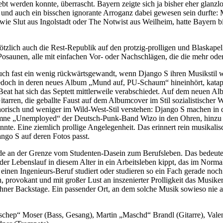
bt werden konnte, überrascht. Bayern zeigte sich ja bisher eher glanz
g und auch ein bisschen ignorante Arroganz dabei gewesen sein durft
ie Slut aus Ingolstadt oder The Notwist aus Weilheim, hatte Bayern bi
lötzlich auch die Rest-Republik auf den protzig-prolligen und Blaska
Posaunen, alle mit einfachen Vor- oder Nachschlägen, die die mehr ode
s auch fast ein wenig rückwärtsgewandt, wenn Django S ihren Musikstil
doch in deren neues Album „Mund auf, PU-Schaum“ hineinhört, katapulti
 hat sich das Septett mittlerweile verabschiedet. Auf dem neuen Album 
arren, die geballte Faust auf dem Albumcover im Stil sozialistischer
horisch und weniger im Wild-West-Stil verstehen: Django S machen i
Hymne „Unemployed“ der Deutsch-Punk-Band Wizo in den Ohren, hinzu k
 könnte. Eine ziemlich prollige Angelegenheit. Das erinnert rein musik
ngo S auf deren Fotos passt.
rade an der Grenze vom Studenten-Dasein zum Berufsleben. Das bedeutet
er Lebenslauf in diesem Alter in ein Arbeitsleben kippt, das im Norm
er einen Ingenieurs-Beruf studiert oder studieren so ein Fach gerade 
ch, provokant und mit großer Lust an inszenierter Prolligkeit das Musi
ner Backstage. Ein passender Ort, an dem solche Musik sowieso nie au
tschep“ Moser (Bass, Gesang), Martin „Maschd“ Brandl (Gitarre), Val