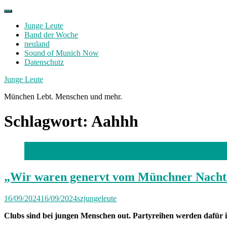
Skip
to
Junge Leute
content
Band der Woche
neuland
Sound of Munich Now
Datenschutz
Facebook
Twitter
Instagram
Junge Leute
München Lebt. Menschen und mehr.
Schlagwort:
Aahhh
Foto: Papi tut mir leid
„Wir waren genervt vom Münchner Nacht
16/09/2024
16/09/2024
szjungeleute
Clubs sind bei jungen Menschen out. Partyreihen werden dafür imm